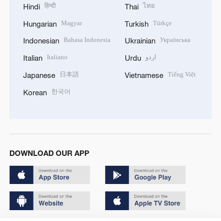
हिन्दी
ไทย
Hindi
Thai
Magyar
Türkçe
Hungarian
Turkish
Bahasa Indonesia
Українська
Indonesian
Ukrainian
Italiano
اردو
Italian
Urdu
日本語
Tiếng Việt
Japanese
Vietnamese
한국어
Korean
DOWNLOAD OUR APP