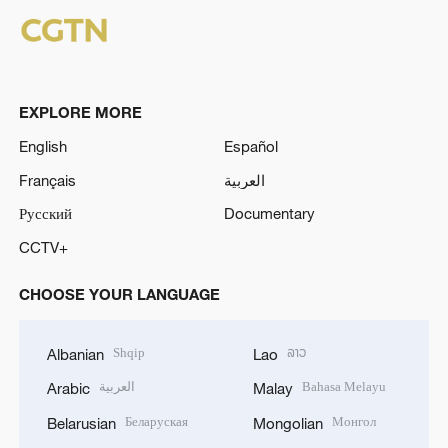
EXPLORE MORE
English
Español
Français
العربية
Русский
Documentary
CCTV+
CHOOSE YOUR LANGUAGE
Shqip
ລາວ
Albanian
Lao
العربية
Bahasa Melayu
Arabic
Malay
Беларуская
Монгол
Belarusian
Mongolian