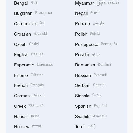
বাংলা
မြန်မာဘာသာ
Bengali
Myanmar
Български
नेपाली
Bulgarian
Nepali
ខ្មែរ
فارسی
Cambodian
Persian
Hrvatski
Polski
Croatian
Polish
Český
Português
Czech
Portuguese
English
پښتو
English
Pashto
Esperanto
Română
Esperanto
Romanian
Filipino
Русский
Filipino
Russian
Français
Српски
French
Serbian
Deutsch
සිංහල
German
Sinhala
Ελληνικά
Español
Greek
Spanish
Hausa
Kiswahili
Hausa
Swahili
עברית
தமிழ்
Hebrew
Tamil