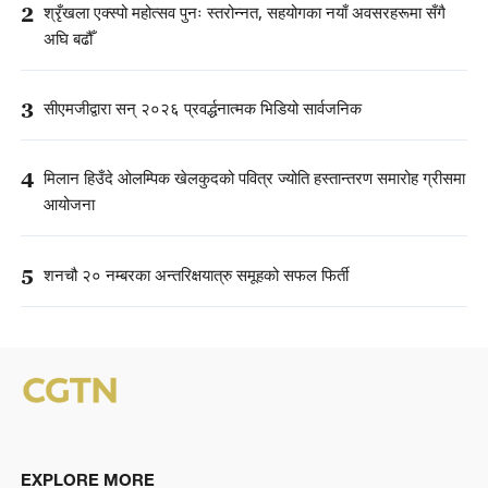
2
श्रृँखला एक्स्पो महोत्सव पुनः स्तरोन्नत, सहयोगका नयाँ अवसरहरूमा सँगै
अघि बढौँ
3
सीएमजीद्वारा सन् २०२६ प्रवर्द्धनात्मक भिडियो सार्वजनिक
4
मिलान हिउँदे ओलम्पिक खेलकुदको पवित्र ज्योति हस्तान्तरण समारोह ग्रीसमा
आयोजना
5
शनचौ २० नम्बरका अन्तरिक्षयात्रु समूहको सफल फिर्ती
EXPLORE MORE