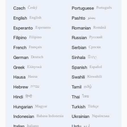
Český
Português
Czech
Portuguese
English
پښتو
English
Pashto
Esperanto
Română
Esperanto
Romanian
Filipino
Русский
Filipino
Russian
Français
Српски
French
Serbian
Deutsch
සිංහල
German
Sinhala
Ελληνικά
Español
Greek
Spanish
Hausa
Kiswahili
Hausa
Swahili
עברית
தமிழ்
Hebrew
Tamil
हिन्दी
ไทย
Hindi
Thai
Magyar
Türkçe
Hungarian
Turkish
Bahasa Indonesia
Українська
Indonesian
Ukrainian
Italiano
اردو
Italian
Urdu