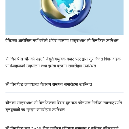
पैचिङमा आयोजित नयाँ वर्षको ओपेरा गालामा राष्ट्राध्यक्ष सी चिनफिङ उपस्थित
सी चिनफिङ चीनको पहिलो विद्युतीयचुम्बक क्याटापल्टद्वारा सुसज्जित विमानवाहक
पानीजहाजको उद्घाटन तथा झन्डा प्रदान समारोहमा उपस्थित
सी चिनफिङ लगायतका नेतागण समापन समारोहमा उपस्थित
चीनका राष्ट्राध्यक्ष सी चिनफिङका विशेष दूत चङ च्येनपाङ गिनीका नवराष्ट्रपति
डुनबुयाको पद ग्रहण समारोहमा उपस्थित
सी चिनफिङ सन् २०२६ विश्व कृत्रिम बुद्धिमत्ता सम्मेलन र कृत्रिम बुद्धिमत्ताको