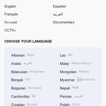
English
Español
Français
العربية
Русский
Documentary
CCTV+
CHOOSE YOUR LANGUAGE
Shqip
ລາວ
Albanian
Lao
العربية
Bahasa Melayu
Arabic
Malay
Беларуская
Монгол
Belarusian
Mongolian
বাংলা
မြန်မာဘာသာ
Bengali
Myanmar
Български
नेपाली
Bulgarian
Nepali
ខ្មែរ
فارسی
Cambodian
Persian
Hrvatski
Polski
Croatian
Polish