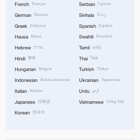
Français
Српски
French
Serbian
Deutsch
සිංහල
German
Sinhala
Ελληνικά
Español
Greek
Spanish
Hausa
Kiswahili
Hausa
Swahili
עברית
தமிழ்
Hebrew
Tamil
हिन्दी
ไทย
Hindi
Thai
Magyar
Türkçe
Hungarian
Turkish
Bahasa Indonesia
Українська
Indonesian
Ukrainian
Italiano
اردو
Italian
Urdu
日本語
Tiếng Việt
Japanese
Vietnamese
한국어
Korean