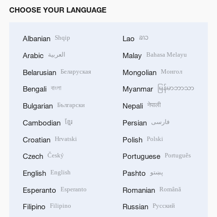
CHOOSE YOUR LANGUAGE
Shqip
ລາວ
Albanian
Lao
العربية
Bahasa Melayu
Arabic
Malay
Беларуская
Монгол
Belarusian
Mongolian
বাংলা
မြန်မာဘာသာ
Bengali
Myanmar
Български
नेपाली
Bulgarian
Nepali
ខ្មែរ
فارسی
Cambodian
Persian
Hrvatski
Polski
Croatian
Polish
Český
Português
Czech
Portuguese
English
پښتو
English
Pashto
Esperanto
Română
Esperanto
Romanian
Filipino
Русский
Filipino
Russian