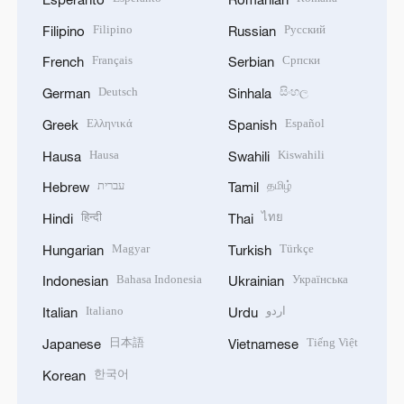
Filipino
Русский
Filipino
Russian
Français
Српски
French
Serbian
Deutsch
සිංහල
German
Sinhala
Ελληνικά
Español
Greek
Spanish
Hausa
Kiswahili
Hausa
Swahili
עברית
தமிழ்
Hebrew
Tamil
हिन्दी
ไทย
Hindi
Thai
Magyar
Türkçe
Hungarian
Turkish
Bahasa Indonesia
Українська
Indonesian
Ukrainian
Italiano
اردو
Italian
Urdu
日本語
Tiếng Việt
Japanese
Vietnamese
한국어
Korean