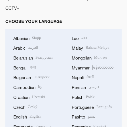
CCTV+
CHOOSE YOUR LANGUAGE
Shqip
ລາວ
Albanian
Lao
العربية
Bahasa Melayu
Arabic
Malay
Беларуская
Монгол
Belarusian
Mongolian
বাংলা
မြန်မာဘာသာ
Bengali
Myanmar
Български
नेपाली
Bulgarian
Nepali
ខ្មែរ
فارسی
Cambodian
Persian
Hrvatski
Polski
Croatian
Polish
Český
Português
Czech
Portuguese
English
پښتو
English
Pashto
Esperanto
Română
Esperanto
Romanian