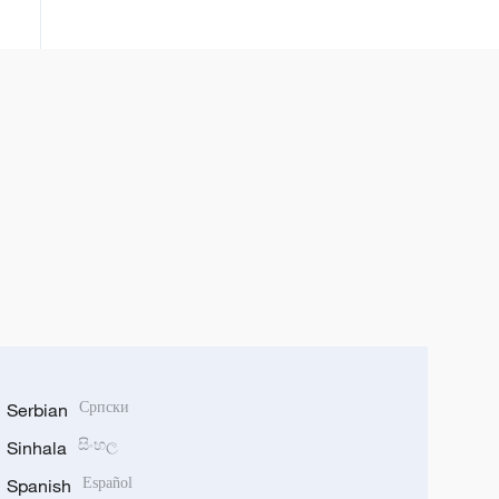
Serbian
Српски
Sinhala
සිංහල
Spanish
Español