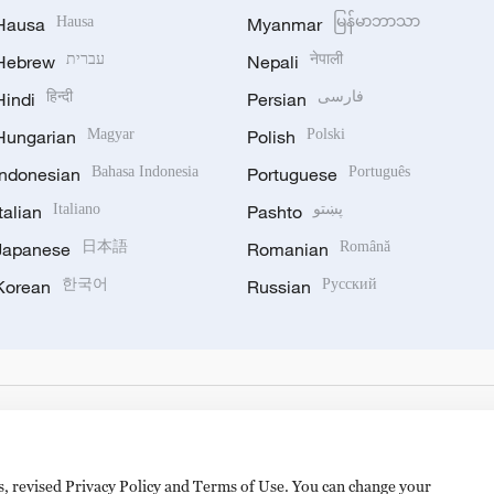
Hausa
Hausa
Myanmar
မြန်မာဘာသာ
Hebrew
עברית
Nepali
नेपाली
Hindi
हिन्दी
Persian
فارسی
Hungarian
Magyar
Polish
Polski
Indonesian
Bahasa Indonesia
Portuguese
Português
Italian
Italiano
Pashto
پښتو
Japanese
日本語
Romanian
Română
Korean
한국어
Russian
Русский
es, revised Privacy Policy and Terms of Use. You can change your