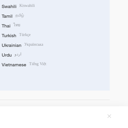
Swahili
Kiswahili
Tamil
தமிழ்
Thai
ไทย
Turkish
Türkçe
Ukrainian
Українська
Urdu
اردو
Vietnamese
Tiếng Việt