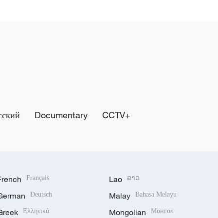
сский
Documentary
CCTV+
French
Français
Lao
ລາວ
German
Deutsch
Malay
Bahasa Melayu
Greek
Ελληνικά
Mongolian
Монгол