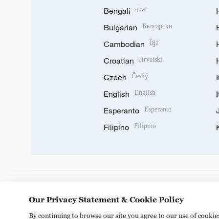
Bengali
বাংলা
Bulgarian
Български
Cambodian
ខ្មែរ
Croatian
Hrvatski
Czech
Český
English
English
Esperanto
Esperanto
Filipino
Filipino
DOWNLOAD OUR APP
Our Privacy Statement & Cookie Policy
By continuing to browse our site you agree to our use of cooki