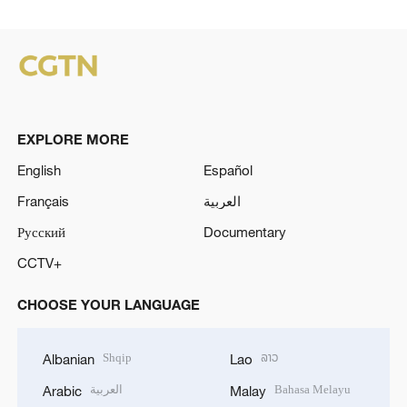
EXPLORE MORE
English
Español
Français
العربية
Русский
Documentary
CCTV+
CHOOSE YOUR LANGUAGE
Shqip
ລາວ
Albanian
Lao
العربية
Bahasa Melayu
Arabic
Malay