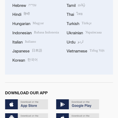
עברית
தமிழ்
Hebrew
Tamil
हिन्दी
ไทย
Hindi
Thai
Magyar
Türkçe
Hungarian
Turkish
Bahasa Indonesia
Українська
Indonesian
Ukrainian
Italiano
اردو
Italian
Urdu
日本語
Tiếng Việt
Japanese
Vietnamese
한국어
Korean
DOWNLOAD OUR APP