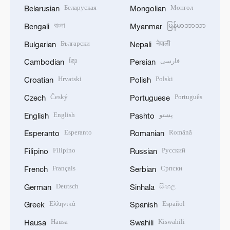
Беларуская
Монгол
Belarusian
Mongolian
বাংলা
မြန်မာဘာသာ
Bengali
Myanmar
Български
नेपाली
Bulgarian
Nepali
ខ្មែរ
فارسی
Cambodian
Persian
Hrvatski
Polski
Croatian
Polish
Český
Português
Czech
Portuguese
English
پښتو
English
Pashto
Esperanto
Română
Esperanto
Romanian
Filipino
Русский
Filipino
Russian
Français
Српски
French
Serbian
Deutsch
සිංහල
German
Sinhala
Ελληνικά
Español
Greek
Spanish
Hausa
Kiswahili
Hausa
Swahili