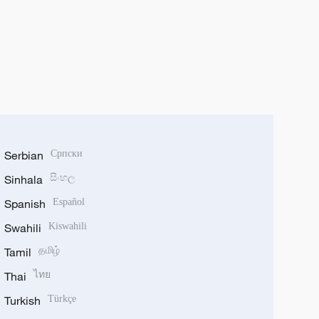
Serbian
Српски
Sinhala
සිංහල
Spanish
Español
Swahili
Kiswahili
Tamil
தமிழ்
Thai
ไทย
Turkish
Türkçe