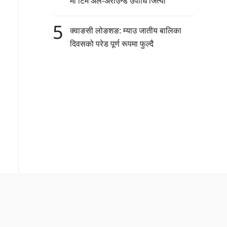
मा टिम अल-अराउन्ड उपाधि जित्यो
5
क्वाङसी लोङशङ: म्याउ जातीय बालिका
दिवसको परेड पूर्ण रूपमा फुल्दै