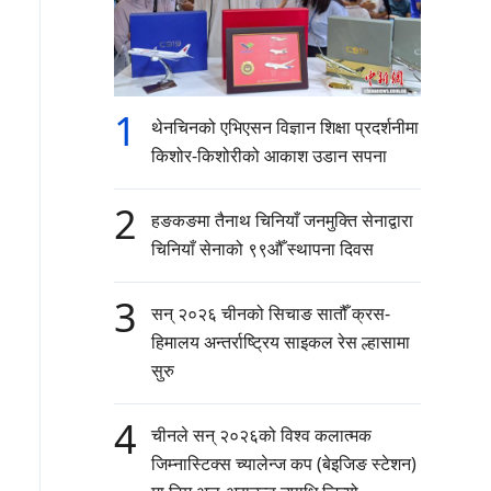
1
थेनचिनको एभिएसन विज्ञान शिक्षा प्रदर्शनीमा
किशोर-किशोरीको आकाश उडान सपना
2
हङकङमा तैनाथ चिनियाँ जनमुक्ति सेनाद्वारा
चिनियाँ सेनाको ९९औँ स्थापना दिवस
3
सन् २०२६ चीनको सिचाङ सातौँ क्रस-
हिमालय अन्तर्राष्ट्रिय साइकल रेस ल्हासामा
सुरु
4
चीनले सन् २०२६को विश्व कलात्मक
जिम्नास्टिक्स च्यालेन्ज कप (बेइजिङ स्टेशन)