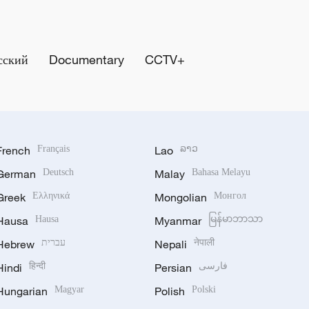
сский
Documentary
CCTV+
French
Français
Lao
ລາວ
German
Deutsch
Malay
Bahasa Melayu
Greek
Ελληνικά
Mongolian
Монгол
Hausa
Hausa
Myanmar
မြန်မာဘာသာ
Hebrew
עברית
Nepali
नेपाली
Hindi
हिन्दी
Persian
فارسی
Hungarian
Magyar
Polish
Polski