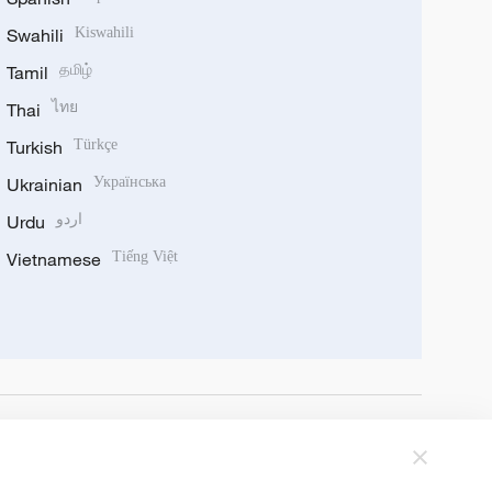
Swahili
Kiswahili
Tamil
தமிழ்
Thai
ไทย
Turkish
Türkçe
Ukrainian
Українська
Urdu
اردو
Vietnamese
Tiếng Việt