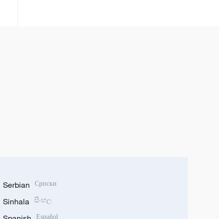
Serbian
Српски
Sinhala
සිංහල
Spanish
Español