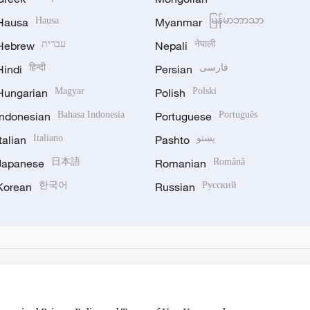
Hausa
Hausa
Myanmar
မြန်မာဘာသာ
Hebrew
עברית
Nepali
नेपाली
Hindi
हिन्दी
Persian
فارسی
Hungarian
Magyar
Polish
Polski
Indonesian
Bahasa Indonesia
Portuguese
Português
Italian
Italiano
Pashto
پښتو
Japanese
日本語
Romanian
Română
Korean
한국어
Russian
Русский