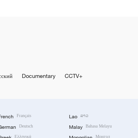
сский
Documentary
CCTV+
French
Français
Lao
ລາວ
German
Deutsch
Malay
Bahasa Melayu
Greek
Ελληνικά
Mongolian
Монгол