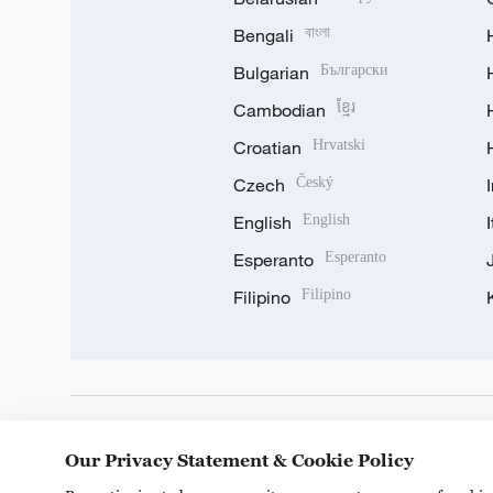
Bengali
বাংলা
Bulgarian
Български
Cambodian
ខ្មែរ
Croatian
Hrvatski
Czech
Český
English
English
Esperanto
Esperanto
Filipino
Filipino
DOWNLOAD OUR APP
Our Privacy Statement & Cookie Policy