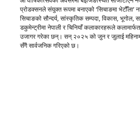
औँ वार्षिकोत्सवका अवसरमा बेइजिङस्थित सीजीटीएन नेपा
प्रोडक्सनले संयुक्त रूपमा बनाएको ‘सिचाङमा भेटौँला’
सिचाङको सौन्दर्य, सांस्कृतिक सम्पदा, विकास, भूग
डकुमेन्ट्रीमा नेपाली र चिनियाँ कलाकारहरूले कलामार्फ
उजागर गरेका छन्। सन् २०२५ को जुन र जुलाई महिनामा
सँगै सार्वजनिक गरिएको छ।