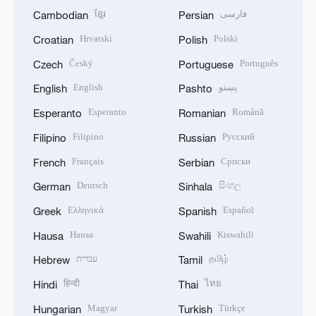
ខ្មែរ
فارسی
Cambodian
Persian
Hrvatski
Polski
Croatian
Polish
Český
Português
Czech
Portuguese
English
پښتو
English
Pashto
Esperanto
Română
Esperanto
Romanian
Filipino
Русский
Filipino
Russian
Français
Српски
French
Serbian
Deutsch
සිංහල
German
Sinhala
Ελληνικά
Español
Greek
Spanish
Hausa
Kiswahili
Hausa
Swahili
עברית
தமிழ்
Hebrew
Tamil
हिन्दी
ไทย
Hindi
Thai
Magyar
Türkçe
Hungarian
Turkish