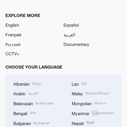
EXPLORE MORE
English
Español
Français
العربية
Русский
Documentary
CCTV+
CHOOSE YOUR LANGUAGE
Shqip
ລາວ
Albanian
Lao
العربية
Bahasa Melayu
Arabic
Malay
Беларуская
Монгол
Belarusian
Mongolian
বাংলা
မြန်မာဘာသာ
Bengali
Myanmar
Български
नेपाली
Bulgarian
Nepali