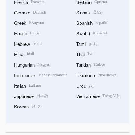
Français
Српски
French
Serbian
Deutsch
සිංහල
German
Sinhala
Ελληνικά
Español
Greek
Spanish
Hausa
Kiswahili
Hausa
Swahili
עברית
தமிழ்
Hebrew
Tamil
हिन्दी
ไทย
Hindi
Thai
Magyar
Türkçe
Hungarian
Turkish
Bahasa Indonesia
Українська
Indonesian
Ukrainian
Italiano
اردو
Italian
Urdu
日本語
Tiếng Việt
Japanese
Vietnamese
한국어
Korean