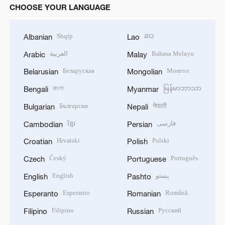
CHOOSE YOUR LANGUAGE
Shqip
ລາວ
Albanian
Lao
العربية
Bahasa Melayu
Arabic
Malay
Беларуская
Монгол
Belarusian
Mongolian
বাংলা
မြန်မာဘာသာ
Bengali
Myanmar
Български
नेपाली
Bulgarian
Nepali
ខ្មែរ
فارسی
Cambodian
Persian
Hrvatski
Polski
Croatian
Polish
Český
Português
Czech
Portuguese
English
پښتو
English
Pashto
Esperanto
Română
Esperanto
Romanian
Filipino
Русский
Filipino
Russian