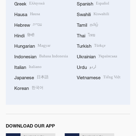
Ελληνικά
Español
Greek
Spanish
Hausa
Kiswahili
Hausa
Swahili
עברית
தமிழ்
Hebrew
Tamil
हिन्दी
ไทย
Hindi
Thai
Magyar
Türkçe
Hungarian
Turkish
Bahasa Indonesia
Українська
Indonesian
Ukrainian
Italiano
اردو
Italian
Urdu
日本語
Tiếng Việt
Japanese
Vietnamese
한국어
Korean
DOWNLOAD OUR APP