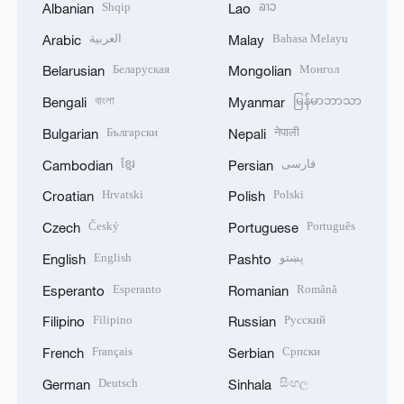
Shqip
ລາວ
Albanian
Lao
العربية
Bahasa Melayu
Arabic
Malay
Беларуская
Монгол
Belarusian
Mongolian
বাংলা
မြန်မာဘာသာ
Bengali
Myanmar
Български
नेपाली
Bulgarian
Nepali
ខ្មែរ
فارسی
Cambodian
Persian
Hrvatski
Polski
Croatian
Polish
Český
Português
Czech
Portuguese
English
پښتو
English
Pashto
Esperanto
Română
Esperanto
Romanian
Filipino
Русский
Filipino
Russian
Français
Српски
French
Serbian
Deutsch
සිංහල
German
Sinhala