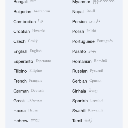
বাংলা
မြန်မာဘာသာ
Bengali
Myanmar
Български
नेपाली
Bulgarian
Nepali
ខ្មែរ
فارسی
Cambodian
Persian
Hrvatski
Polski
Croatian
Polish
Český
Português
Czech
Portuguese
English
پښتو
English
Pashto
Esperanto
Română
Esperanto
Romanian
Filipino
Русский
Filipino
Russian
Français
Српски
French
Serbian
Deutsch
සිංහල
German
Sinhala
Ελληνικά
Español
Greek
Spanish
Hausa
Kiswahili
Hausa
Swahili
עברית
தமிழ்
Hebrew
Tamil