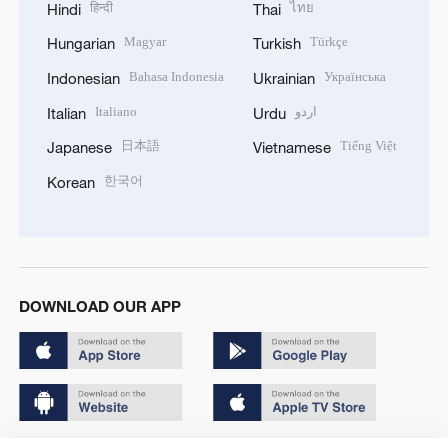
हिन्दी
ไทย
Hindi
Thai
Magyar
Türkçe
Hungarian
Turkish
Bahasa Indonesia
Українська
Indonesian
Ukrainian
Italiano
اردو
Italian
Urdu
日本語
Tiếng Việt
Japanese
Vietnamese
한국어
Korean
DOWNLOAD OUR APP