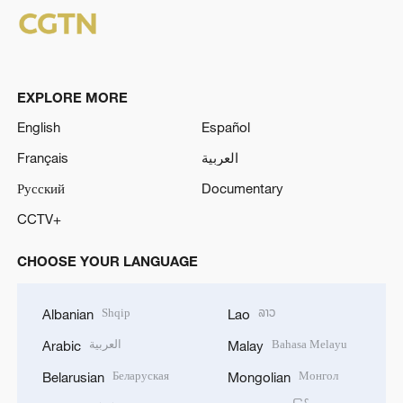
EXPLORE MORE
English
Español
Français
العربية
Русский
Documentary
CCTV+
CHOOSE YOUR LANGUAGE
Shqip
ລາວ
Albanian
Lao
العربية
Bahasa Melayu
Arabic
Malay
Беларуская
Монгол
Belarusian
Mongolian