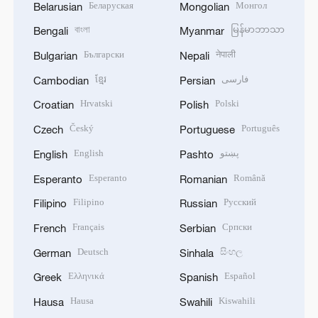
Беларуская
Монгол
Belarusian
Mongolian
বাংলা
မြန်မာဘာသာ
Bengali
Myanmar
Български
नेपाली
Bulgarian
Nepali
ខ្មែរ
فارسی
Cambodian
Persian
Hrvatski
Polski
Croatian
Polish
Český
Português
Czech
Portuguese
English
پښتو
English
Pashto
Esperanto
Română
Esperanto
Romanian
Filipino
Русский
Filipino
Russian
Français
Српски
French
Serbian
Deutsch
සිංහල
German
Sinhala
Ελληνικά
Español
Greek
Spanish
Hausa
Kiswahili
Hausa
Swahili