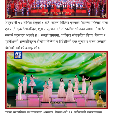
फेब्रुअरी १६ तारिख बेलुकी ८ बजे, चाइना मिडिया ग्रुपको "वसन्त महोत्सव गाला
२०२६", एक "आनन्दित, शुभ र सुखानन्द" सांस्कृतिक भोजका रुपमा, निर्धारित
समयमै प्रसारण भएको छ। सम्पूर्ण समयमा, एकीकृत सांस्कृतिक विषय, विज्ञान र
प्रविधिसँगै अन्तर्राष्ट्रिय शैलीमा चिनियाँ र विदेशीसँगै एक सुन्दर र उच्च-उत्साही
चिनियाँ नयाँ वर्ष बनाइएको छ।
प्राप्त प्रारम्भिक तथ्याङ्कका अनुसार, फेब्रुअरी १६ तारिखको मध्यरातसम्म,