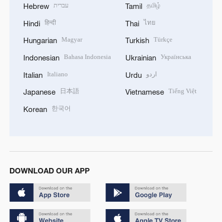
עברית
தமிழ்
Hebrew
Tamil
हिन्दी
ไทย
Hindi
Thai
Magyar
Türkçe
Hungarian
Turkish
Bahasa Indonesia
Українська
Indonesian
Ukrainian
Italiano
اردو
Italian
Urdu
日本語
Tiếng Việt
Japanese
Vietnamese
한국어
Korean
DOWNLOAD OUR APP