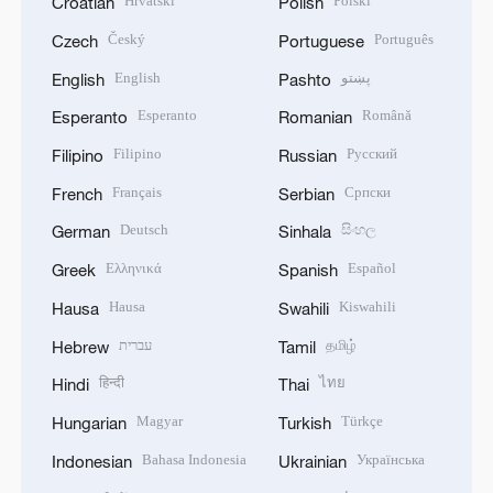
Hrvatski
Polski
Croatian
Polish
Český
Português
Czech
Portuguese
English
پښتو
English
Pashto
Esperanto
Română
Esperanto
Romanian
Filipino
Русский
Filipino
Russian
Français
Српски
French
Serbian
Deutsch
සිංහල
German
Sinhala
Ελληνικά
Español
Greek
Spanish
Hausa
Kiswahili
Hausa
Swahili
עברית
தமிழ்
Hebrew
Tamil
हिन्दी
ไทย
Hindi
Thai
Magyar
Türkçe
Hungarian
Turkish
Bahasa Indonesia
Українська
Indonesian
Ukrainian