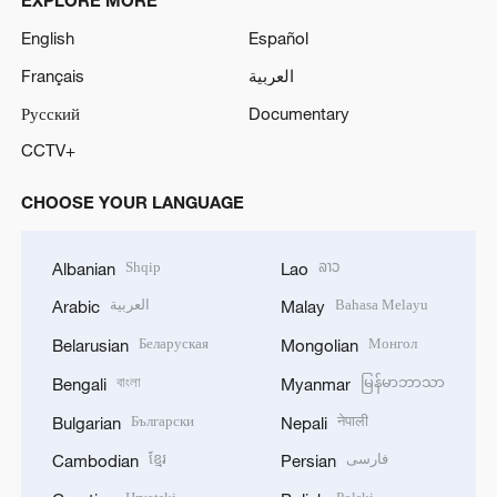
EXPLORE MORE
English
Español
Français
العربية
Русский
Documentary
CCTV+
CHOOSE YOUR LANGUAGE
Shqip
ລາວ
Albanian
Lao
العربية
Bahasa Melayu
Arabic
Malay
Беларуская
Монгол
Belarusian
Mongolian
বাংলা
မြန်မာဘာသာ
Bengali
Myanmar
Български
नेपाली
Bulgarian
Nepali
ខ្មែរ
فارسی
Cambodian
Persian