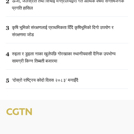
2
ऊर्जा, जलस्रोत तथा सिँचाइ मन्त्रालयद्वारा गत आर्थिक वर्षमा सन्तोषजनक
प्रगति हासिल
3
कृषि भूमिको संरक्षणलाई प्राथमिकता दिँदै कृषिभूमिको दिगो उपयोग र
संरक्षणमा जोड
4
रुइला र डुइला नाका खुलेपछि गोरखाका स्थानीयवासी दैनिक उपभोग्य
सामग्री किन्न तिब्बती बजारमा
5
‘दोस्रो राष्ट्रिय कोदो दिवस २०८३’ मनाइँदै