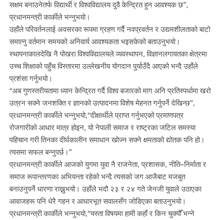
सक्षम बनाउनेतर्फ विद्यार्थी र विश्वविद्यालय दुवै केन्द्रित हुन आवश्यक छ”,
प्रधानमन्त्री कार्कीले भन्नुभयो।
उहाँले परिवर्तनलाई अवसरका रूपमा ग्रहण गर्दै नवप्रवर्तन र उद्यमशीलताको बाटो
समात्नु वर्तमान समयको अनिवार्य आवश्यकता भइसकेको बताउनुभयो।
स्थापनाकालदेखि नै पोखरा विश्वविद्यालयले व्यवस्थापन, विज्ञानलगायतका क्षेत्रमा
उच्च शिक्षाको पहुँच विस्तारमा उल्लेखनीय योगदान पुर्याउँदै आएको भन्दै उहाँले
प्रशंसा गर्नुभयो।
“अब गुणस्तरीयतामा ध्यान केन्द्रित गर्दै विश्व बजारको माग अनि प्रतिस्पर्धामा खरो
उत्रन सक्ने जनशक्ति र ज्ञानको उत्पादनमा विशेष मेहनत गर्नुपर्ने देखिन्छ”,
प्रधानमन्त्री कार्कीले भन्नुभयो,“दीक्षार्थीले प्राप्त गर्नुभएको प्रमाणपत्र
रोजगारीको आधार मात्र होइन, यो नेपाली समाज र राष्ट्रका जटिल समस्या
पहिचान गरी तिनका दीर्घकालीन समाधान खोज्न सक्ने क्षमताको द्योतक पनि हो।
त्यसमा सफल बन्नुपर्छ।”
प्रधानमन्त्री कार्कीले आजको युगमा युवा नै राजनेता, प्रशासक, नीति–निर्माता र
समाज रूपान्तरणका अभियन्ता रहेको भन्दै त्यसको जग आजैबाट मजबुत
बनाउनुपर्ने धारणा राख्नुभयो। उहाँले भदौ २३ र २४ गते जेनजी युवाले उठाएका
आवाजहरू पनि धेरै गहन र आधारभूत सवालसँग जोडिएका बताउनुभयो।
प्रधानमन्त्री कार्कीले भन्नुभयो,“यस्ता विषयमा हामी कहाँ र किन चुक्यौँ भन्ने