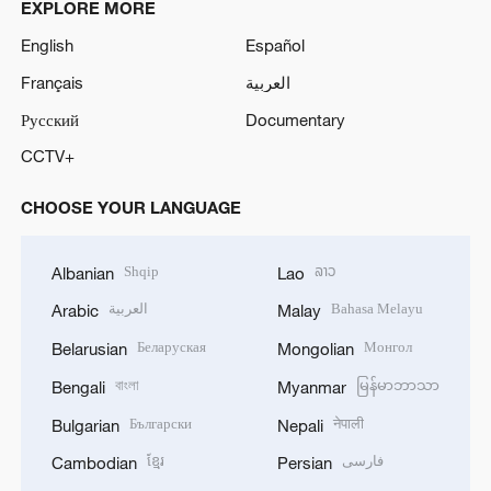
EXPLORE MORE
English
Español
Français
العربية
Русский
Documentary
CCTV+
CHOOSE YOUR LANGUAGE
Shqip
ລາວ
Albanian
Lao
العربية
Bahasa Melayu
Arabic
Malay
Беларуская
Монгол
Belarusian
Mongolian
বাংলা
မြန်မာဘာသာ
Bengali
Myanmar
Български
नेपाली
Bulgarian
Nepali
ខ្មែរ
فارسی
Cambodian
Persian