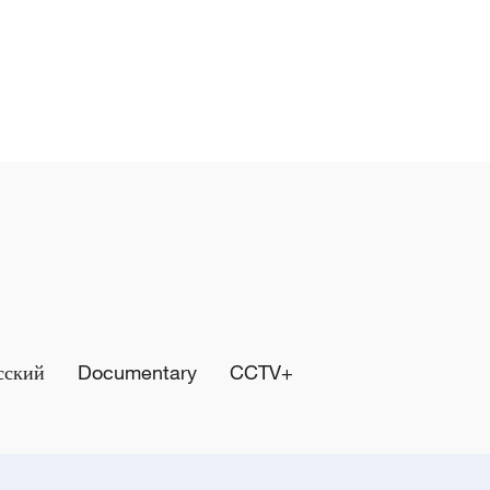
сский
Documentary
CCTV+