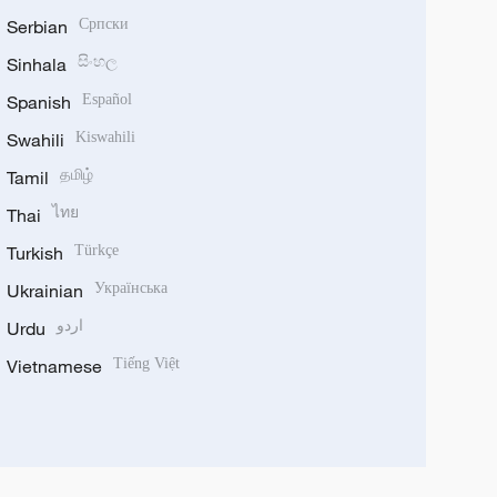
Serbian
Српски
Sinhala
සිංහල
Spanish
Español
Swahili
Kiswahili
Tamil
தமிழ்
Thai
ไทย
Turkish
Türkçe
Ukrainian
Українська
Urdu
اردو
Vietnamese
Tiếng Việt