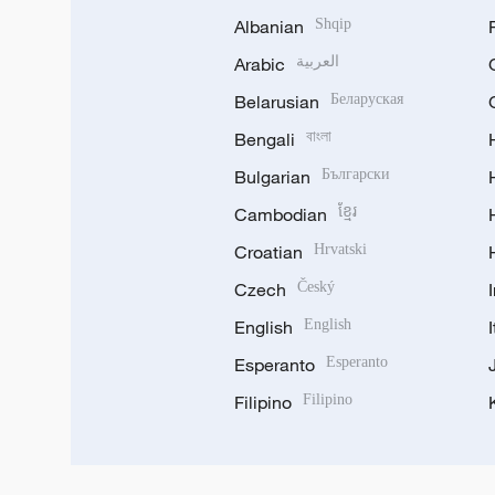
Albanian
Shqip
Arabic
العربية
Belarusian
Беларуская
Bengali
বাংলা
Bulgarian
Български
Cambodian
ខ្មែរ
Croatian
Hrvatski
Czech
Český
English
English
Esperanto
Esperanto
Filipino
Filipino