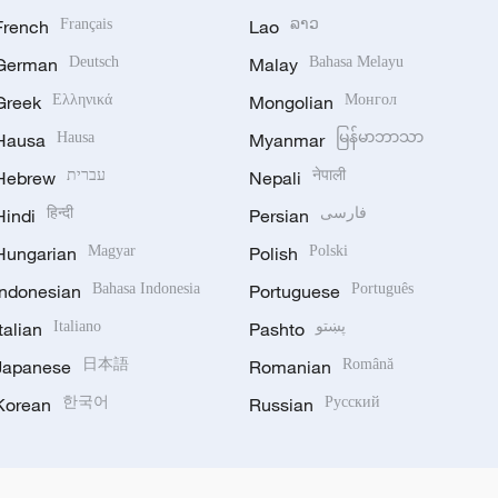
French
Français
Lao
ລາວ
German
Deutsch
Malay
Bahasa Melayu
Greek
Ελληνικά
Mongolian
Монгол
Hausa
Hausa
Myanmar
မြန်မာဘာသာ
Hebrew
עברית
Nepali
नेपाली
Hindi
हिन्दी
Persian
فارسی
Hungarian
Magyar
Polish
Polski
Indonesian
Bahasa Indonesia
Portuguese
Português
Italian
Italiano
Pashto
پښتو
Japanese
日本語
Romanian
Română
Korean
한국어
Russian
Русский