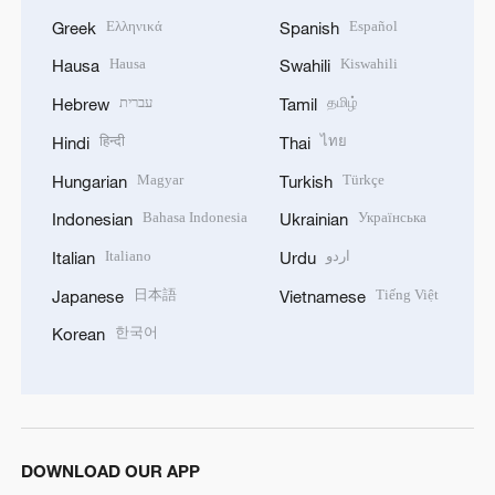
Ελληνικά
Español
Greek
Spanish
Hausa
Kiswahili
Hausa
Swahili
עברית
தமிழ்
Hebrew
Tamil
हिन्दी
ไทย
Hindi
Thai
Magyar
Türkçe
Hungarian
Turkish
Bahasa Indonesia
Українська
Indonesian
Ukrainian
Italiano
اردو
Italian
Urdu
日本語
Tiếng Việt
Japanese
Vietnamese
한국어
Korean
DOWNLOAD OUR APP