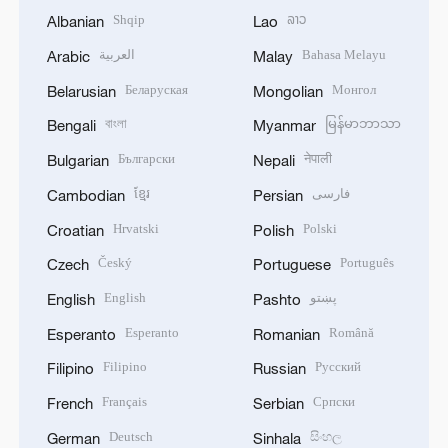
Shqip
ລາວ
Albanian
Lao
العربية
Bahasa Melayu
Arabic
Malay
Беларуская
Монгол
Belarusian
Mongolian
বাংলা
မြန်မာဘာသာ
Bengali
Myanmar
Български
नेपाली
Bulgarian
Nepali
ខ្មែរ
فارسی
Cambodian
Persian
Hrvatski
Polski
Croatian
Polish
Český
Português
Czech
Portuguese
English
پښتو
English
Pashto
Esperanto
Română
Esperanto
Romanian
Filipino
Русский
Filipino
Russian
Français
Српски
French
Serbian
Deutsch
සිංහල
German
Sinhala