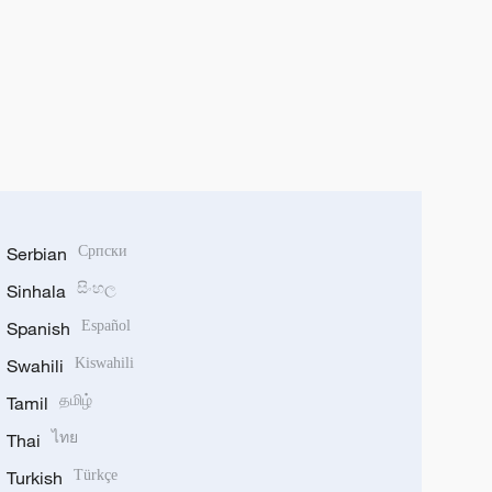
Serbian
Српски
Sinhala
සිංහල
Spanish
Español
Swahili
Kiswahili
Tamil
தமிழ்
Thai
ไทย
Turkish
Türkçe