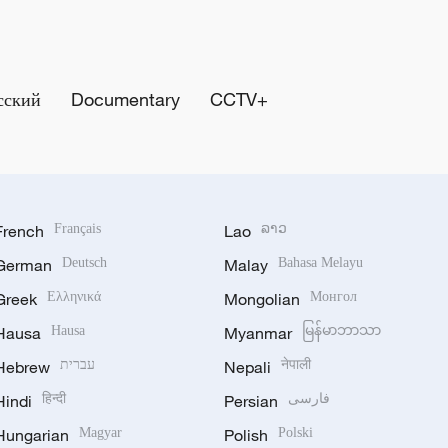
сский
Documentary
CCTV+
French
Français
Lao
ລາວ
German
Deutsch
Malay
Bahasa Melayu
Greek
Ελληνικά
Mongolian
Монгол
Hausa
Hausa
Myanmar
မြန်မာဘာသာ
Hebrew
עברית
Nepali
नेपाली
Hindi
हिन्दी
Persian
فارسی
Hungarian
Magyar
Polish
Polski