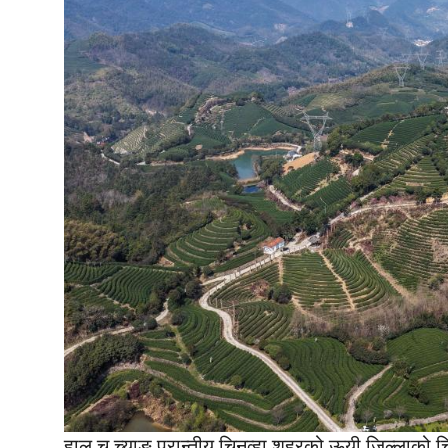
हाल च च्याङ प्रान्तीय चिनव्हा शहरको ऊयी जिल्लाको चि