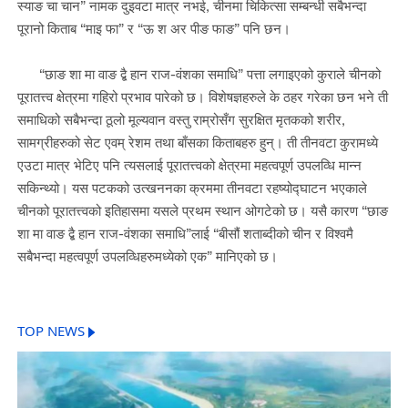
स्याङ चा चान” नामक दुइवटा मात्र नभई, चीनमा चिकित्सा सम्बन्धी सबैभन्दा
पूरानो किताब “माइ फा” र “ऊ श अर पीङ फाङ” पनि छन।
“छाङ शा मा वाङ द्बै हान राज-वंशका समाधि” पत्ता लगाइएको कुराले चीनको
पूरातत्त्व क्षेत्रमा गहिरो प्रभाव पारेको छ। विशेषज्ञहरुले के ठहर गरेका छन भने ती
समाधिको सबैभन्दा ठूलो मूल्यवान वस्तु राम्रोसँग सुरक्षित मृतकको शरीर,
सामग्रीहरुको सेट एवम् रेशम तथा बाँसका किताबहरु हुन्। ती तीनवटा कुरामध्ये
एउटा मात्र भेटिए पनि त्यसलाई पूरातत्त्वको क्षेत्रमा महत्वपूर्ण उपलव्धि मान्न
सकिन्थ्यो। यस पटकको उत्खननका क्रममा तीनवटा रहष्योद्घाटन भएकाले
चीनको पूरातत्त्वको इतिहासमा यसले प्रथम स्थान ओगटेको छ। यसै कारण “छाङ
शा मा वाङ द्बै हान राज-वंशका समाधि”लाई “बीसौं शताब्दीको चीन र विश्वमै
सबैभन्दा महत्वपूर्ण उपलव्धिहरुमध्येको एक” मानिएको छ।
TOP NEWS