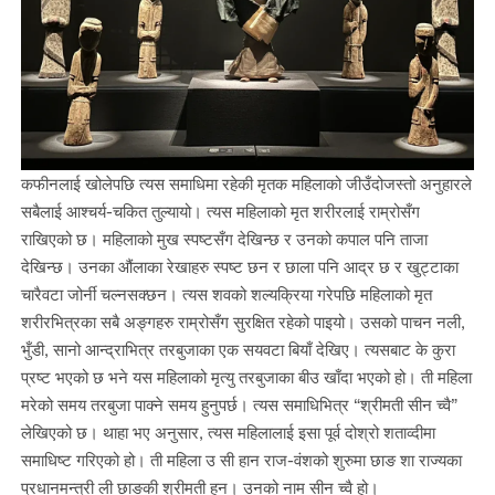
कफीनलाई खोलेपछि त्यस समाधिमा रहेकी मृतक महिलाको जीउँदोजस्तो अनुहारले
सबैलाई आश्चर्य-चकित तुल्यायो। त्यस महिलाको मृत शरीरलाई राम्रोसँग
राखिएको छ। महिलाको मुख स्पष्टसँग देखिन्छ र उनको कपाल पनि ताजा
देखिन्छ। उनका औंलाका रेखाहरु स्पष्ट छन र छाला पनि आद्र छ र खुट्टाका
चारैवटा जोर्नी चल्नसक्छन। त्यस शवको शल्यक्रिया गरेपछि महिलाको मृत
शरीरभित्रका सबै अङ्गहरु राम्रोसँग सुरक्षित रहेको पाइयो। उसको पाचन नली,
भुँडी, सानो आन्द्राभित्र तरबुजाका एक सयवटा बियाँ देखिए। त्यसबाट के कुरा
प्रष्ट भएको छ भने यस महिलाको मृत्यु तरबुजाका बीउ खाँदा भएको हो। ती महिला
मरेको समय तरबुजा पाक्ने समय हुनुपर्छ। त्यस समाधिभित्र “श्रीमती सीन च्वै”
लेखिएको छ। थाहा भए अनुसार, त्यस महिलालाई इसा पूर्व दोश्रो शताव्दीमा
समाधिष्ट गरिएको हो। ती महिला उ सी हान राज-वंशको शुरुमा छाङ शा राज्यका
प्रधानमन्त्री ली छाङकी श्रीमती हुन। उनको नाम सीन च्वै हो।