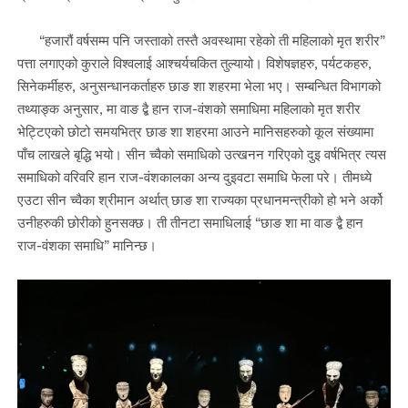
“हजारौं वर्षसम्म पनि जस्ताको तस्तै अवस्थामा रहेको ती महिलाको मृत शरीर”
पत्ता लगाएको कुराले विश्वलाई आश्चर्यचकित तुल्यायो। विशेषज्ञहरु, पर्यटकहरु,
सिनेकर्मीहरु, अनुसन्धानकर्ताहरु छाङ शा शहरमा भेला भए। सम्बन्धित विभागको
तथ्याङ्क अनुसार, मा वाङ द्बै हान राज-वंशको समाधिमा महिलाको मृत शरीर
भेट्टिएको छोटो समयभित्र छाङ शा शहरमा आउने मानिसहरुको कूल संख्यामा
पाँच लाखले बृद्धि भयो। सीन च्वैको समाधिको उत्खनन गरिएको दुइ वर्षभित्र त्यस
समाधिको वरिवरि हान राज-वंशकालका अन्य दुइवटा समाधि फेला परे। तीमध्ये
एउटा सीन च्वैका श्रीमान अर्थात् छाङ शा राज्यका प्रधानमन्त्रीको हो भने अर्को
उनीहरुकी छोरीको हुनसक्छ। ती तीनटा समाधिलाई “छाङ शा मा वाङ द्बै हान
राज-वंशका समाधि” मानिन्छ।