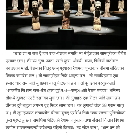
“छाङ शा मा वाङ द्बै हान राज-वंशका समाधि”मा भेट्टिएका सामग्रीहरु विविध
प्रकार छन। तीमध्ये लुगा-फाटा, खाने कुरा, औषधी, बाजा, चिनियाँ माटोबाट
बनाइएका भाडाँ, रेशमका चित्र एवम् प्रशस्त रेशमका पुस्तक र बाँसमा लेखिएका
किताब समावेश छन। ती सामग्रीहरु निकै अमूल्य छन। ती समाधिहरुमा एक
हजार चार सय जति बुनाइका वस्तु भेटिएका छन। ती बुनाइका वस्तुहरुलाई
“आकर्षित सि हान राज-वंश (इसा पूर्व206—सन्25)को रेशम भण्डार” भनिन्छ।
तीमध्ये दुइवटा एउटै रङ्गका लुगा छन। ती लुगाहरु एक मिटर जति लामा छन।
तीनका दुबै बाहुला लगभग दुइ मिटर लामा छन। तर लुगाको तौल 28 ग्राम मात्र
छ। ती लुगाहरुबाट तत्कालीन चीनमा बुनाइ प्रविधि निकै उच्च स्तरमा पुगिसकेको
कुरा प्रष्ट हुन्छ। समाधिमा भेटिएको रेशमका पुस्तक तथा बाँसको किताब विश्वमा
खगोल शास्त्रसम्बन्धी सबैभन्दा पहिलो किताबः “ऊ सीङ चान”, “थान वन छी