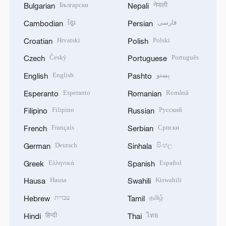
Български
नेपाली
Bulgarian
Nepali
ខ្មែរ
فارسی
Cambodian
Persian
Hrvatski
Polski
Croatian
Polish
Český
Português
Czech
Portuguese
English
پښتو
English
Pashto
Esperanto
Română
Esperanto
Romanian
Filipino
Русский
Filipino
Russian
Français
Српски
French
Serbian
Deutsch
සිංහල
German
Sinhala
Ελληνικά
Español
Greek
Spanish
Hausa
Kiswahili
Hausa
Swahili
עברית
தமிழ்
Hebrew
Tamil
हिन्दी
ไทย
Hindi
Thai