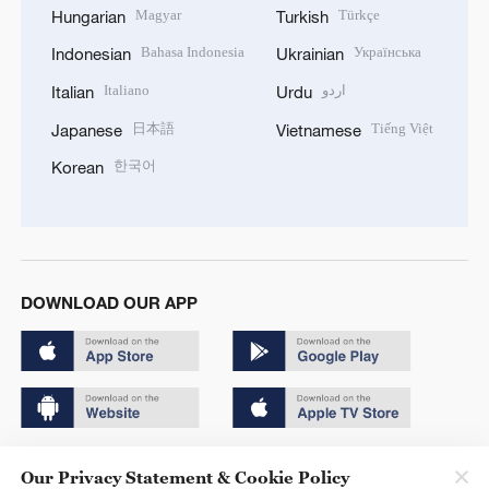
Magyar
Türkçe
Hungarian
Turkish
Bahasa Indonesia
Українська
Indonesian
Ukrainian
Italiano
اردو
Italian
Urdu
日本語
Tiếng Việt
Japanese
Vietnamese
한국어
Korean
DOWNLOAD OUR APP
Copyright © 2024 CGTN.
Our Privacy Statement & Cookie Policy