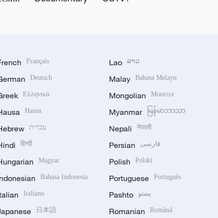
French
Français
Lao
ລາວ
German
Deutsch
Malay
Bahasa Melayu
Greek
Ελληνικά
Mongolian
Монгол
Hausa
Hausa
Myanmar
မြန်မာဘာသာ
Hebrew
עברית
Nepali
नेपाली
Hindi
हिन्दी
Persian
فارسی
Hungarian
Magyar
Polish
Polski
Indonesian
Bahasa Indonesia
Portuguese
Português
Italian
Italiano
Pashto
پښتو
Japanese
日本語
Romanian
Română