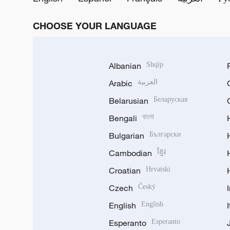
CHOOSE YOUR LANGUAGE
Albanian
Shqip
Arabic
العربية
Belarusian
Беларуская
Bengali
বাংলা
Bulgarian
Български
Cambodian
ខ្មែរ
Croatian
Hrvatski
Czech
Český
English
English
Esperanto
Esperanto