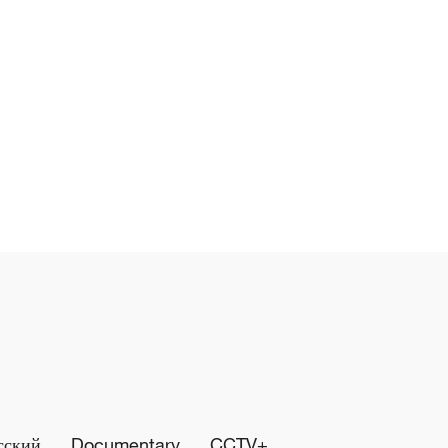
сский
Documentary
CCTV+