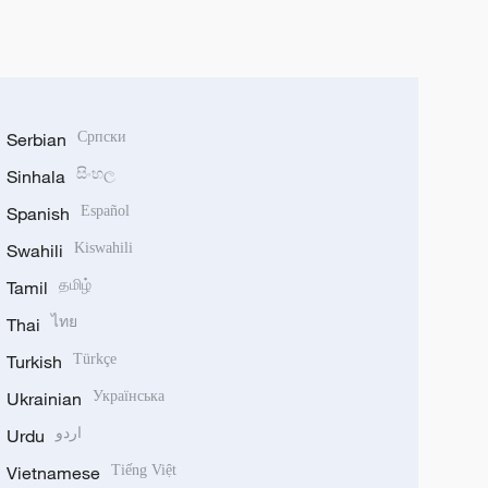
Serbian
Српски
Sinhala
සිංහල
Spanish
Español
Swahili
Kiswahili
Tamil
தமிழ்
Thai
ไทย
Turkish
Türkçe
Ukrainian
Українська
Urdu
اردو
Vietnamese
Tiếng Việt