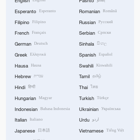
English
Pashto
Esperanto
Română
Esperanto
Romanian
Filipino
Русский
Filipino
Russian
Français
Српски
French
Serbian
Deutsch
සිංහල
German
Sinhala
Ελληνικά
Español
Greek
Spanish
Hausa
Kiswahili
Hausa
Swahili
עברית
தமிழ்
Hebrew
Tamil
हिन्दी
ไทย
Hindi
Thai
Magyar
Türkçe
Hungarian
Turkish
Bahasa Indonesia
Українська
Indonesian
Ukrainian
Italiano
اردو
Italian
Urdu
日本語
Tiếng Việt
Japanese
Vietnamese