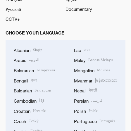
Русский
Documentary
CCTV+
CHOOSE YOUR LANGUAGE
Shqip
ລາວ
Albanian
Lao
العربية
Bahasa Melayu
Arabic
Malay
Беларуская
Монгол
Belarusian
Mongolian
বাংলা
မြန်မာဘာသာ
Bengali
Myanmar
Български
नेपाली
Bulgarian
Nepali
ខ្មែរ
فارسی
Cambodian
Persian
Hrvatski
Polski
Croatian
Polish
Český
Português
Czech
Portuguese
English
پښتو