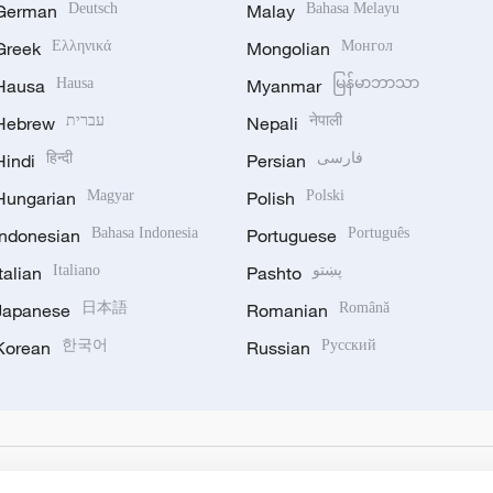
German
Deutsch
Malay
Bahasa Melayu
Greek
Ελληνικά
Mongolian
Монгол
Hausa
Hausa
Myanmar
မြန်မာဘာသာ
Hebrew
עברית
Nepali
नेपाली
Hindi
हिन्दी
Persian
فارسی
Hungarian
Magyar
Polish
Polski
Indonesian
Bahasa Indonesia
Portuguese
Português
Italian
Italiano
Pashto
پښتو
Japanese
日本語
Romanian
Română
Korean
한국어
Russian
Русский