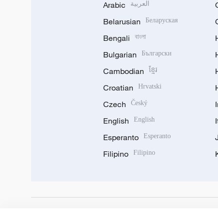
Arabic
العربية
Belarusian
Беларуская
Bengali
বাংলা
Bulgarian
Български
Cambodian
ខ្មែរ
Croatian
Hrvatski
Czech
Český
English
English
Esperanto
Esperanto
Filipino
Filipino