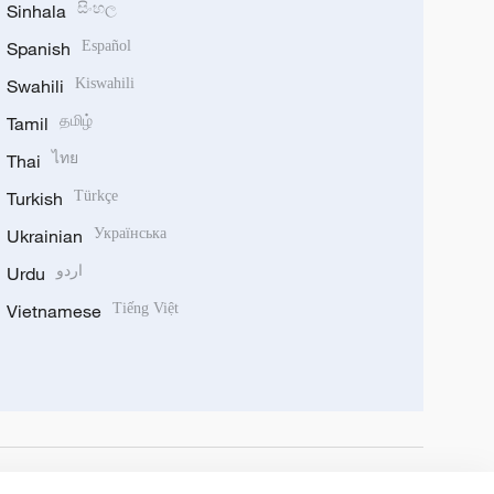
Sinhala
සිංහල
Spanish
Español
Swahili
Kiswahili
Tamil
தமிழ்
Thai
ไทย
Turkish
Türkçe
Ukrainian
Українська
Urdu
اردو
Vietnamese
Tiếng Việt