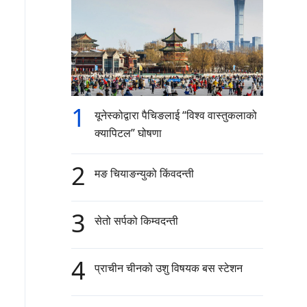
1
यूनेस्कोद्वारा पैचिङलाई “विश्व वास्तुकलाको
क्यापिटल” घोषणा
2
मङ चियाङन्युको किंवदन्ती
3
सेतो सर्पको किम्वदन्ती
4
प्राचीन चीनको उशु विषयक बस स्टेशन