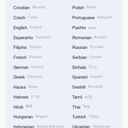
Hrvatski
Polski
Croatian
Polish
Český
Português
Czech
Portuguese
English
پښتو
English
Pashto
Esperanto
Română
Esperanto
Romanian
Filipino
Русский
Filipino
Russian
Français
Српски
French
Serbian
Deutsch
සිංහල
German
Sinhala
Ελληνικά
Español
Greek
Spanish
Hausa
Kiswahili
Hausa
Swahili
עברית
தமிழ்
Hebrew
Tamil
हिन्दी
ไทย
Hindi
Thai
Magyar
Türkçe
Hungarian
Turkish
Bahasa Indonesia
Українська
Indonesian
Ukrainian