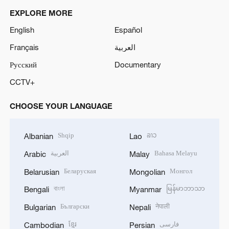
EXPLORE MORE
English
Español
Français
العربية
Русский
Documentary
CCTV+
CHOOSE YOUR LANGUAGE
Shqip
ລາວ
Albanian
Lao
العربية
Bahasa Melayu
Arabic
Malay
Беларуская
Монгол
Belarusian
Mongolian
বাংলা
မြန်မာဘာသာ
Bengali
Myanmar
Български
नेपाली
Bulgarian
Nepali
ខ្មែរ
فارسی
Cambodian
Persian