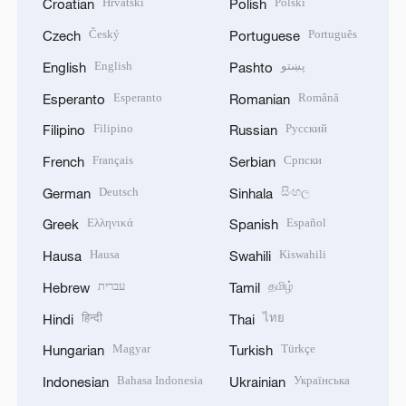
Hrvatski
Polski
Croatian
Polish
Český
Português
Czech
Portuguese
English
پښتو
English
Pashto
Esperanto
Română
Esperanto
Romanian
Filipino
Русский
Filipino
Russian
Français
Српски
French
Serbian
Deutsch
සිංහල
German
Sinhala
Ελληνικά
Español
Greek
Spanish
Hausa
Kiswahili
Hausa
Swahili
עברית
தமிழ்
Hebrew
Tamil
हिन्दी
ไทย
Hindi
Thai
Magyar
Türkçe
Hungarian
Turkish
Bahasa Indonesia
Українська
Indonesian
Ukrainian