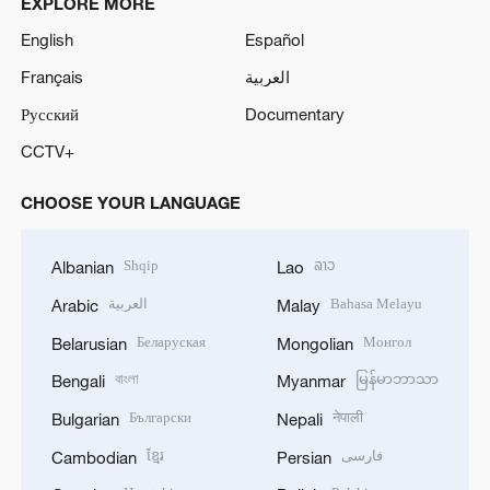
EXPLORE MORE
English
Español
Français
العربية
Русский
Documentary
CCTV+
CHOOSE YOUR LANGUAGE
Shqip
ລາວ
Albanian
Lao
العربية
Bahasa Melayu
Arabic
Malay
Беларуская
Монгол
Belarusian
Mongolian
বাংলা
မြန်မာဘာသာ
Bengali
Myanmar
Български
नेपाली
Bulgarian
Nepali
ខ្មែរ
فارسی
Cambodian
Persian