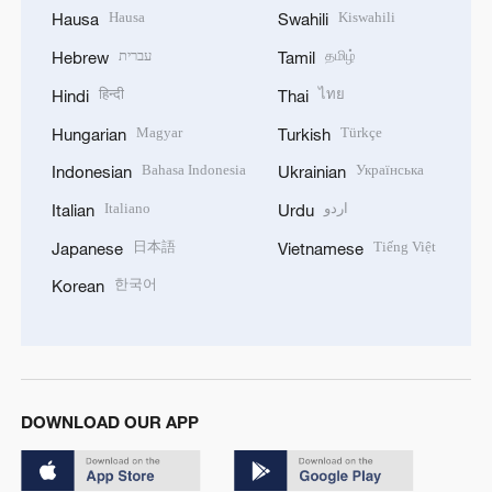
Hausa
Kiswahili
Hausa
Swahili
עברית
தமிழ்
Hebrew
Tamil
हिन्दी
ไทย
Hindi
Thai
Magyar
Türkçe
Hungarian
Turkish
Bahasa Indonesia
Українська
Indonesian
Ukrainian
Italiano
اردو
Italian
Urdu
日本語
Tiếng Việt
Japanese
Vietnamese
한국어
Korean
DOWNLOAD OUR APP