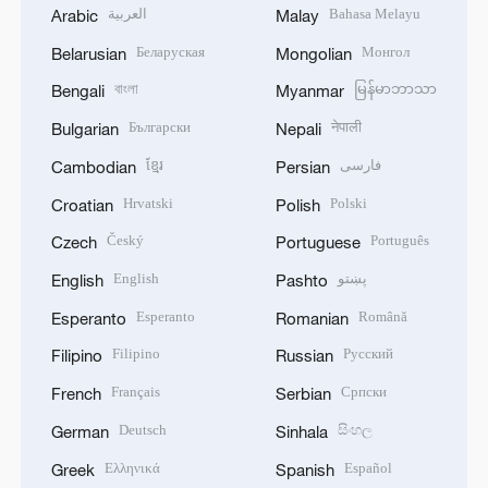
العربية
Bahasa Melayu
Arabic
Malay
Беларуская
Монгол
Belarusian
Mongolian
বাংলা
မြန်မာဘာသာ
Bengali
Myanmar
Български
नेपाली
Bulgarian
Nepali
ខ្មែរ
فارسی
Cambodian
Persian
Hrvatski
Polski
Croatian
Polish
Český
Português
Czech
Portuguese
English
پښتو
English
Pashto
Esperanto
Română
Esperanto
Romanian
Filipino
Русский
Filipino
Russian
Français
Српски
French
Serbian
Deutsch
සිංහල
German
Sinhala
Ελληνικά
Español
Greek
Spanish