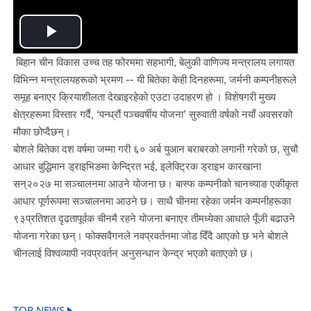
Play
बिहान चीन विकास उच्च तह फोरममा सहभागी, बेलुकी वाणिज्य मन्त्रालय लगायत
Video
विभिन्न मन्त्रालयहरूको भ्रमण -- यी बितेका केही दिनहरूमा, जर्मनी कम्पनीहरूले
समूह बनाएर क्रियाशीलता देखाइरहेको एउटा उदाहरण हो । विशेषगरी मुख्य
क्षेत्रहरूमा विस्तार गर्दै, ‘पन्ध्रौं पञ्चवर्षीय योजना’ सुरुवाती वर्षको नयाँ अवसरको
मौका छोप्दैछन्।
बोशले बितेका दश वर्षमा जम्मा गरी ६० अर्ब युआन बराबरको लगानी गरेको छ, सुचौ
आधार बुद्धिमान ड्राइभिङमा केन्द्रित भई, इलेक्ट्रिक ड्राइभ कारखाना
सन्२०२७ मा सञ्चालनमा आउने योजना छ। बास्फ कम्पनीको चानच्याङ एकीकृत
आधार पूर्णरूपमा सञ्चालनमा आउने छ। साथै चीनमा रहेका जर्मन कम्पनीहरूका
९३प्रतिशत दृढतापूर्वक चीनमै रहने योजना बनाएर तीमध्येका आधाले पूँजी बढाउने
योजना गरेका छन्। फोक्सवैगनले नवप्रवर्तनमा जोड दिँदै आएको छ भने बोशले
चीनलाई विश्वव्यापी नवप्रवर्तन अनुसन्धान केन्द्र भएको बताएको छ।
TOP NEWS