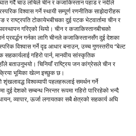
टघात गर्दै चाउ लचिले चीन र कजाकिस्तान पहाड र नदीले
ारस्परिक विश्वास गर्ने स्थायी सम्पूर्ण रणनीतिक साझेदारीहरू
िङ र राष्ट्रपति टोकायेभबीचका दुई पटक भेटवार्तामा चीन र
्यवस्थापन गरिएको थियो। चीन र कजाकिस्तानबीचको
गर्न प्रवर्द्धन गर्नका लागि चीनले कजाकिस्तानसँग दुई देशका
्परिक विश्वास गर्ने दृढ आधार बनाउन, उच्च गुणस्तरीय “बेल्ट
रिक सहकार्यलाई गहिरो पार्न, मानवीय सांस्कृतिक
ले बताउनुभयो। चिनियाँ राष्ट्रिय जन कांग्रेसले चीन र
रिया भूमिका खेल्न इच्छुक छ।
को शृंखलावद्ध विश्वव्यापी पहलहरूलाई समर्थन गर्ने
 दुई देशको सम्बन्ध निरन्तर रूपमा गहिरो पारिरहेको भन्दै
ायन, व्यापार, ऊर्जा लगायतका सबै क्षेत्रको सहकार्य अघि