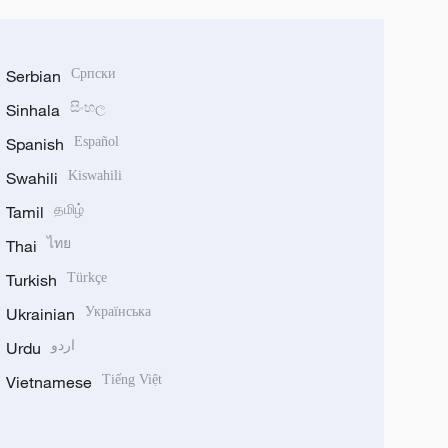
Serbian
Српски
Sinhala
සිංහල
Spanish
Español
Swahili
Kiswahili
Tamil
தமிழ்
Thai
ไทย
Turkish
Türkçe
Ukrainian
Українська
Urdu
اردو
Vietnamese
Tiếng Việt