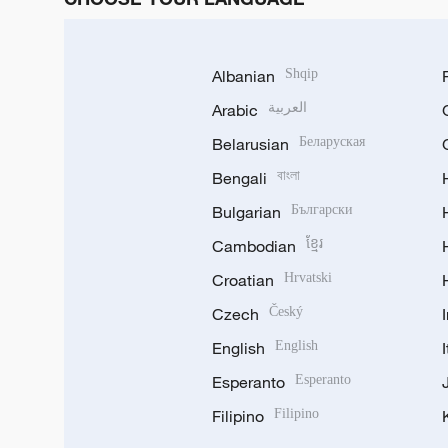
Albanian
Shqip
Arabic
العربية
Belarusian
Беларуская
Bengali
বাংলা
Bulgarian
Български
Cambodian
ខ្មែរ
Croatian
Hrvatski
Czech
Český
English
English
Esperanto
Esperanto
Filipino
Filipino