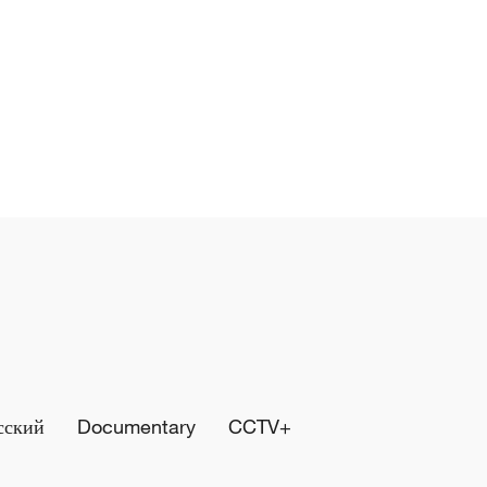
сский
Documentary
CCTV+