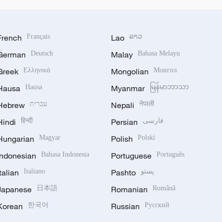
French
Français
Lao
ລາວ
German
Deutsch
Malay
Bahasa Melayu
Greek
Ελληνικά
Mongolian
Монгол
Hausa
Hausa
Myanmar
မြန်မာဘာသာ
Hebrew
עברית
Nepali
नेपाली
Hindi
हिन्दी
Persian
فارسی
Hungarian
Magyar
Polish
Polski
Indonesian
Bahasa Indonesia
Portuguese
Português
Italian
Italiano
Pashto
پښتو
Japanese
日本語
Romanian
Română
Korean
한국어
Russian
Русский