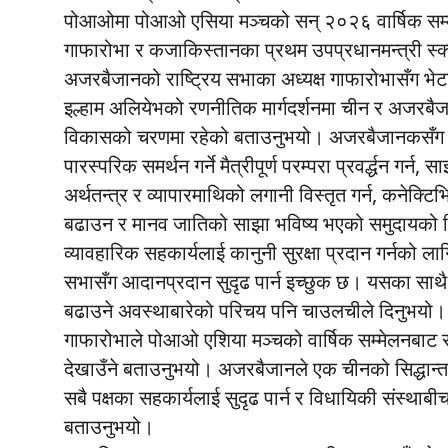
पोआओमा पोआओ एसिया मञ्चको सन् २०२६ वार्षिक सम्मेल
गाफारोभा र कजाकिस्तानका प्रथम उपप्रधानमन्त्री स्क्ल्य
अजरबैजानको राष्ट्रिय सभाका अध्यक्ष गाफारोभासँग भेटघाट
इल्हाम अलियेभको रणनीतिक मार्गदर्शनमा चीन र अजरबैजान 
विकासको चरणमा रहेको बताउनुभयो। अजरबैजानकसँग दुई 
पारस्परिक समर्थन गर्ने मैत्रीपूर्ण परम्परा प्रवर्द्धन गर्न
अर्थतन्त्र र व्यापारमाथिको लगानी विस्तृत गर्न, कनेक्टि
बढाउन र मानव जातिको साझा भविष्य भएको समुदायको नि
व्यावहारिक सहकार्यलाई कानुनी सुरक्षा प्रदान गर्नको लाग
सभासँग आदानप्रदान सुदृढ पार्न इच्छुक छ। यसका साथै
बढाउने अवस्थाबारेको परिचय पनि चाउलचीले दिनुभयो।
गाफारोभाले पोआओ एशिया मञ्चको वार्षिक सम्मेलनबाट संवा
देखाउँने बताउनुभयो। अजरबैजानले एक चीनको सिद्धान्
सबै पक्षका सहकार्यलाई सुदृढ पार्न र विधायिकी संस्था
बताउनुभयो।