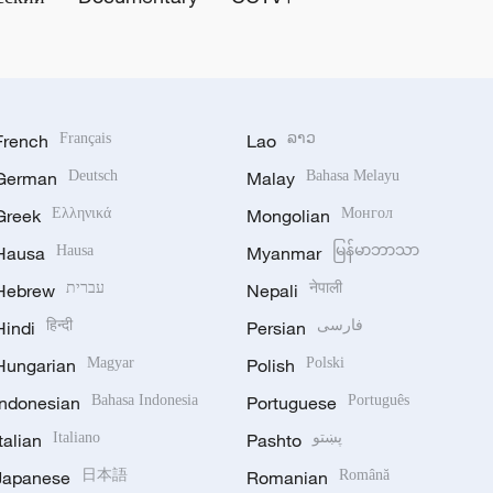
French
Français
Lao
ລາວ
German
Deutsch
Malay
Bahasa Melayu
Greek
Ελληνικά
Mongolian
Монгол
Hausa
Hausa
Myanmar
မြန်မာဘာသာ
Hebrew
עברית
Nepali
नेपाली
Hindi
हिन्दी
Persian
فارسی
Hungarian
Magyar
Polish
Polski
Indonesian
Bahasa Indonesia
Portuguese
Português
Italian
Italiano
Pashto
پښتو
Japanese
日本語
Romanian
Română