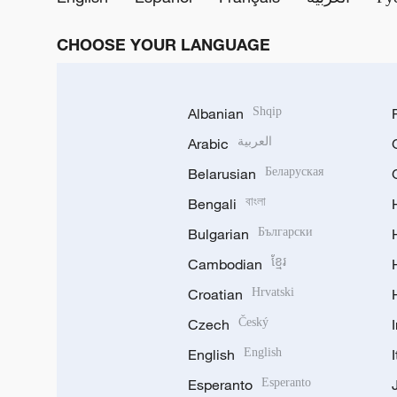
CHOOSE YOUR LANGUAGE
Albanian
Shqip
Arabic
العربية
Belarusian
Беларуская
Bengali
বাংলা
Bulgarian
Български
Cambodian
ខ្មែរ
Croatian
Hrvatski
Czech
Český
English
English
Esperanto
Esperanto