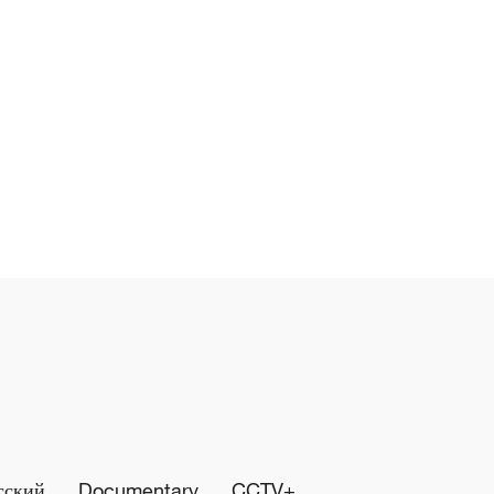
сский
Documentary
CCTV+