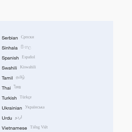
Serbian
Српски
Sinhala
සිංහල
Spanish
Español
Swahili
Kiswahili
Tamil
தமிழ்
Thai
ไทย
Turkish
Türkçe
Ukrainian
Українська
Urdu
اردو
Vietnamese
Tiếng Việt