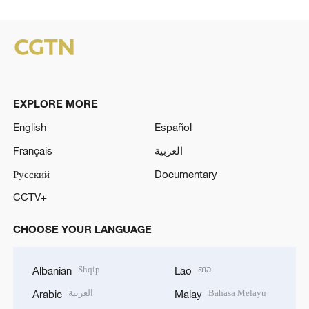
EXPLORE MORE
English
Español
Français
العربية
Русский
Documentary
CCTV+
CHOOSE YOUR LANGUAGE
Shqip
ລາວ
Albanian
Lao
العربية
Bahasa Melayu
Arabic
Malay