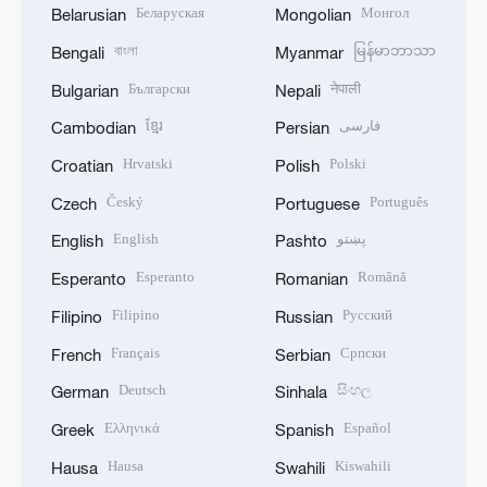
Беларуская
Монгол
Belarusian
Mongolian
বাংলা
မြန်မာဘာသာ
Bengali
Myanmar
Български
नेपाली
Bulgarian
Nepali
ខ្មែរ
فارسی
Cambodian
Persian
Hrvatski
Polski
Croatian
Polish
Český
Português
Czech
Portuguese
English
پښتو
English
Pashto
Esperanto
Română
Esperanto
Romanian
Filipino
Русский
Filipino
Russian
Français
Српски
French
Serbian
Deutsch
සිංහල
German
Sinhala
Ελληνικά
Español
Greek
Spanish
Hausa
Kiswahili
Hausa
Swahili