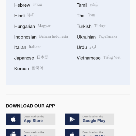
עברית
தமிழ்
Hebrew
Tamil
हिन्दी
ไทย
Hindi
Thai
Magyar
Türkçe
Hungarian
Turkish
Bahasa Indonesia
Українська
Indonesian
Ukrainian
Italiano
اردو
Italian
Urdu
日本語
Tiếng Việt
Japanese
Vietnamese
한국어
Korean
DOWNLOAD OUR APP