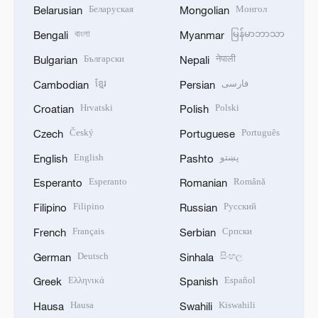
Беларуская
Монгол
Belarusian
Mongolian
বাংলা
မြန်မာဘာသာ
Bengali
Myanmar
Български
नेपाली
Bulgarian
Nepali
ខ្មែរ
فارسی
Cambodian
Persian
Hrvatski
Polski
Croatian
Polish
Český
Português
Czech
Portuguese
English
پښتو
English
Pashto
Esperanto
Română
Esperanto
Romanian
Filipino
Русский
Filipino
Russian
Français
Српски
French
Serbian
Deutsch
සිංහල
German
Sinhala
Ελληνικά
Español
Greek
Spanish
Hausa
Kiswahili
Hausa
Swahili