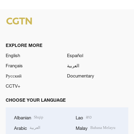
EXPLORE MORE
English
Español
Français
العربية
Русский
Documentary
CCTV+
CHOOSE YOUR LANGUAGE
Shqip
ລາວ
Albanian
Lao
العربية
Bahasa Melayu
Arabic
Malay