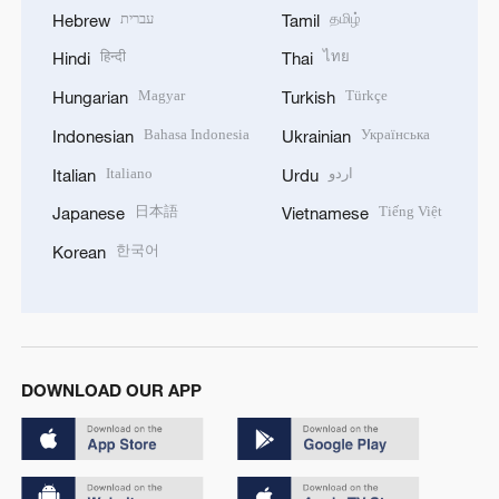
עברית
தமிழ்
Hebrew
Tamil
हिन्दी
ไทย
Hindi
Thai
Magyar
Türkçe
Hungarian
Turkish
Bahasa Indonesia
Українська
Indonesian
Ukrainian
Italiano
اردو
Italian
Urdu
日本語
Tiếng Việt
Japanese
Vietnamese
한국어
Korean
DOWNLOAD OUR APP