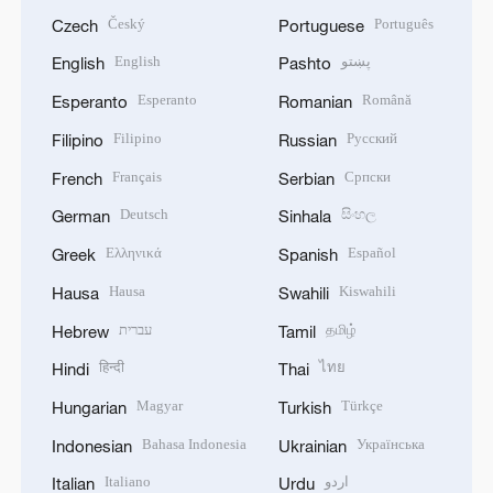
Český
Português
Czech
Portuguese
English
پښتو
English
Pashto
Esperanto
Română
Esperanto
Romanian
Filipino
Русский
Filipino
Russian
Français
Српски
French
Serbian
Deutsch
සිංහල
German
Sinhala
Ελληνικά
Español
Greek
Spanish
Hausa
Kiswahili
Hausa
Swahili
עברית
தமிழ்
Hebrew
Tamil
हिन्दी
ไทย
Hindi
Thai
Magyar
Türkçe
Hungarian
Turkish
Bahasa Indonesia
Українська
Indonesian
Ukrainian
Italiano
اردو
Italian
Urdu