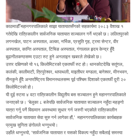
काठमाडौँ महानगरपालिकाले साझा यातायातसँगको सहकार्यमा २०८३ वैशाख १
गतेदेखि रात्रिकालीन सार्वजनिक यातायात सञ्चालन गर्ने भएको छ। ललितपुरको
लगनखेल, पाटन अस्पताल, अल्का, नर्भिक, प्रसुति गृह, ट्रमा सेन्टर, वीर
अस्पताल, कान्ति अस्पताल, टिचिङ अस्पताल, गंगालाल हृदय केन्द्र हुँदै
बुढानीलकण्ठसम्म एउटा रुट हुने अनलाइन खबरले लेखेको छ।
उत्तर दक्षिणको यो १६ किलोमिटरको एकतर्फी रुट हो। थानकोटदेखि सतुंगल,
कलंकी, कालीमाटी, त्रिपुरेश्वर, थापाथली, माइतीघर मण्डला, बानेश्वर, मीनभवन,
तीनकुने हुँदै अन्तर्राष्ट्रिय विमानस्थलसम्म पूर्व पश्चिम दिशाको एकतर्फी दुरी २०
किलोमिटरको हो।
यी दुई रुटमा ४ वटा रात्रिकालीन विद्युतीय बस सञ्चालन हुने महानगरपालिकाले
जनाएको छ। ‘बेलुका ८ बजेपछि सार्वजनिक यातायात सञ्चालन नहुँदा महङ्गो
यात्रा गर्नु पर्ने विद्यमान अवस्थामा सुधार गर्न जरुरी भएकोले रात्रिकालीन
सार्वजनिक यातायात सेवा सुरु गर्न लागेका हौं,’ महानगरपालिकाका कार्यबाहक
प्रमुख सुनिता डंगोलले भन्नुभयो।
उहाँले थप्नुभयो, ‘सार्वजनिक यातायात र यसको विकल्प नहुँदा सबैलाई समस्या