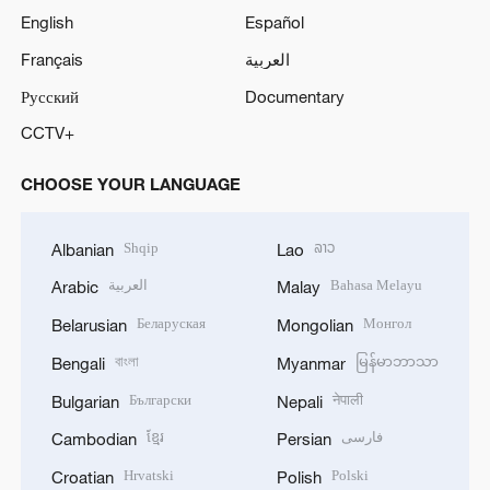
English
Español
Français
العربية
Русский
Documentary
CCTV+
CHOOSE YOUR LANGUAGE
Shqip
ລາວ
Albanian
Lao
العربية
Bahasa Melayu
Arabic
Malay
Беларуская
Монгол
Belarusian
Mongolian
বাংলা
မြန်မာဘာသာ
Bengali
Myanmar
Български
नेपाली
Bulgarian
Nepali
ខ្មែរ
فارسی
Cambodian
Persian
Hrvatski
Polski
Croatian
Polish