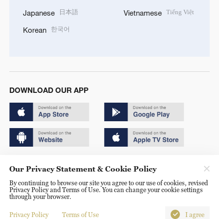
日本語
Tiếng Việt
Japanese
Vietnamese
한국어
Korean
DOWNLOAD OUR APP
Copyright © 2024 CGTN.
Our Privacy Statement & Cookie Policy
京ICP备20000184号
By continuing to browse our site you agree to our use of cookies, revised
Privacy Policy and Terms of Use. You can change your cookie settings
京公网安备 11010502050052号
through your browser.
Disinformation report hotline: 010-85061466
Privacy Policy
Terms of Use
I agree