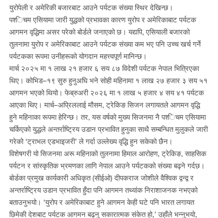
युरोपेली र अमेरिकी बजारबाट आउने पर्यटक संख्या स्थिर देखिन्छ।
पश्‍िचम एसियामा जारी युद्धको प्रभावका कारण युरोप र अमेरिकाबाट पर्यटक
आगमन वृद्धिमा असर परेको बोर्डले जनाएको छ। यद्यपि, एसियाली बजारको
तुलनामा युरोप र अमेरिकाबाट आउने पर्यटक संख्या कम भए पनि उच्च खर्च गर्ने
पर्यटकका रूपमा उनीहरूको योगदान महत्त्वपूर्ण मानिन्छ।
मार्च २०२५ मा १ लाख २१ हजार ६ सय ८७ विदेशी पर्यटक नेपाल भित्रिएका
थिए। कोभिड–१९ सुरु हुनुअघि भने सोही महिनामा १ लाख २७ हजार ३ सय ५१
आगमन भएको थियो। फेब्रुअरी २०२६ मा १ लाख ५ हजार ४ सय ४१ पर्यटक
आएका थिए। मार्च–अप्रिललाई मौसम, ट्रेकिङ सिजन लगायतले आगमन वृद्धि
हुने महिनाका रूपमा हेरिन्छ। तर, यस वर्षको मुख्य सिजनमा नै पश्‍िचम एसियामा
चर्किएको युद्धले अन्तर्राष्ट्रिय उडान प्रभावित हुनुका साथै सम्बन्धित मुलुकले जारी
गरेको ‘ट्राभल एडभाइजरी’ ले गर्दा उल्लेख्य वृद्धि हुन सकेको छैन।
विशेषगरी यो सिजनमा अरू महिनाको तुलनामा हिमाल आरोहण, ट्रेकिङ, साहसिक
पर्यटन र सांस्कृतिक भ्रमणका लागि नेपाल आउने पर्यटकको संख्या बढ्ने गर्दछ।
बोर्डका प्रमुख कार्यकारी अधिकृत (सीईओ) दीपकराज जोशीले वैश्विक द्वन्द्व र
अन्तर्राष्ट्रिय उडान प्रभावित हुँदा पनि आगमन तथ्यांक निराशाजनक नभएको
बताउनुभयो। ‘युरोप र अमेरिकाबाट हुने आगमन केही घटे पनि भारत लगायत
छिमेकी देशबाट पर्यटक आगमन बढ्नु सकारात्मक संकेत हो,’ उहाँले भन्नुभयो,