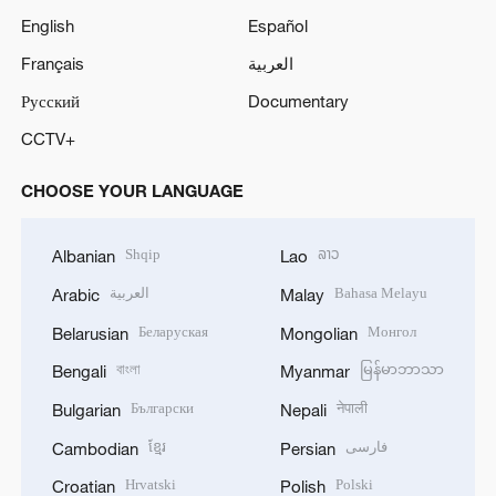
English
Español
Français
العربية
Русский
Documentary
CCTV+
CHOOSE YOUR LANGUAGE
Shqip
ລາວ
Albanian
Lao
العربية
Bahasa Melayu
Arabic
Malay
Беларуская
Монгол
Belarusian
Mongolian
বাংলা
မြန်မာဘာသာ
Bengali
Myanmar
Български
नेपाली
Bulgarian
Nepali
ខ្មែរ
فارسی
Cambodian
Persian
Hrvatski
Polski
Croatian
Polish