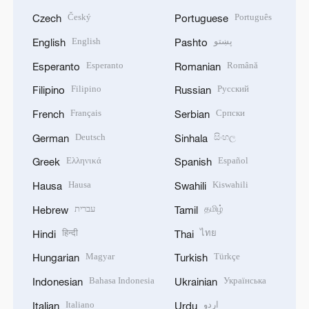
Český
Português
Czech
Portuguese
English
پښتو
English
Pashto
Esperanto
Română
Esperanto
Romanian
Filipino
Русский
Filipino
Russian
Français
Српски
French
Serbian
Deutsch
සිංහල
German
Sinhala
Ελληνικά
Español
Greek
Spanish
Hausa
Kiswahili
Hausa
Swahili
עברית
தமிழ்
Hebrew
Tamil
हिन्दी
ไทย
Hindi
Thai
Magyar
Türkçe
Hungarian
Turkish
Bahasa Indonesia
Українська
Indonesian
Ukrainian
Italiano
اردو
Italian
Urdu