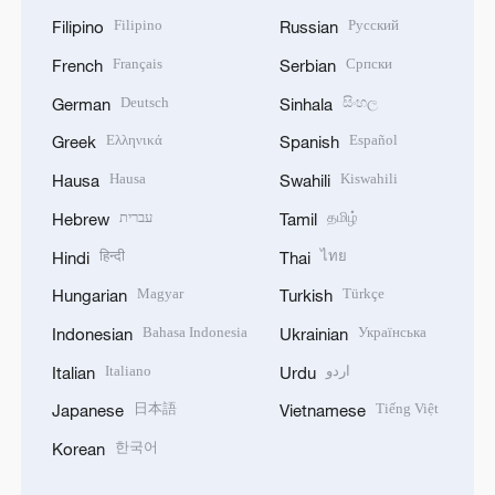
Filipino
Русский
Filipino
Russian
Français
Српски
French
Serbian
Deutsch
සිංහල
German
Sinhala
Ελληνικά
Español
Greek
Spanish
Hausa
Kiswahili
Hausa
Swahili
עברית
தமிழ்
Hebrew
Tamil
हिन्दी
ไทย
Hindi
Thai
Magyar
Türkçe
Hungarian
Turkish
Bahasa Indonesia
Українська
Indonesian
Ukrainian
Italiano
اردو
Italian
Urdu
日本語
Tiếng Việt
Japanese
Vietnamese
한국어
Korean