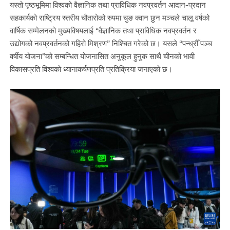
यस्तो पृष्ठभूमिमा विश्वको वैज्ञानिक तथा प्राविधिक नवप्रवर्तन आदान-प्रदान
सहकार्यको राष्ट्रिय स्तरीय चौतारोको रुपमा चुङ क्वान छुन मञ्चले चालू वर्षको
वार्षिक सम्मेलनको मुख्यविषयलाई “वैज्ञानिक तथा प्राविधिक नवप्रवर्तन र
उद्योगको नवप्रवर्तनको गहिरो मिश्रण” निश्चित गरेको छ। यसले “पन्ध्रौँ पञ्च
वर्षीय योजना”को सम्बन्धित योजनासित अनुकूल हुनुक साथै चीनको भावी
विकासप्रति विश्वको ध्यानाकर्षणप्रति प्रतिक्रिया जनाएको छ।