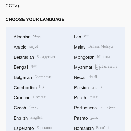
CCTV+
CHOOSE YOUR LANGUAGE
Shqip
ລາວ
Albanian
Lao
العربية
Bahasa Melayu
Arabic
Malay
Беларуская
Монгол
Belarusian
Mongolian
বাংলা
မြန်မာဘာသာ
Bengali
Myanmar
Български
नेपाली
Bulgarian
Nepali
ខ្មែរ
فارسی
Cambodian
Persian
Hrvatski
Polski
Croatian
Polish
Český
Português
Czech
Portuguese
English
پښتو
English
Pashto
Esperanto
Română
Esperanto
Romanian