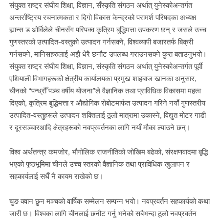
संयुक्त राष्ट्र संघीय शिक्षा, विज्ञान, सँस्कृति संगठन अर्थात् युनेस्कोअन्तर्गत
अन्तर्राष्ट्रिय रचनात्मकता र दिगो विकास केन्द्रको परामर्श परिषदका अध्यक्ष
ह्यान्स ड ओर्विलेले चीनसँग परिपक्व कृत्रिम बुद्धिमत्ता उपकरण छन् र जसले उच्च
गुणस्तरको उत्पादित-वस्तुको उत्पादन गर्नसक्ने, विश्वव्यापी बजारतर्फ बिक्री
गर्नसक्ने, मानिसहरुलाई अझै धेरै छनौट उपलब्ध गराउनसक्ने कुरा बताउनुभयो।
संयुक्त राष्ट्र संघीय शिक्षा, विज्ञान, संस्कृति संगठन अर्थात् युनेस्कोअन्तर्गत पूर्वी
एशियाली विभागहरूको क्षेत्रीय कार्यालयका प्रमुख शाहबाज खानका अनुसार,
चीनको “पन्ध्रौँ पञ्च वर्षीय योजना”ले वैज्ञानिक तथा प्राविधिक विकासमा महत्व
दिएको, कृत्रिम बुद्धिमत्ता र औद्योगिक रोबोटमार्फत उत्पादन गरिने नयाँ गुणस्तरीय
उत्पादित-वस्तुहरूले उत्पादन शक्तिलाई ठूलो मात्रामा उकास्ने, विद्युत मोटर गाडी
र दूरसञ्चारआदि क्षेत्रहरूको नवप्रवर्तनका लागि नयाँ मौका ल्याउने छन्।
विश्व अर्थतन्त्र कमजोर, भौगोलिक राजनीतिको जोखिम बढेको, संरक्षणवादमा बृद्धि
भएको पृष्ठभूमिमा चीनले उच्च स्तरको वैज्ञानिक तथा प्राविधिक खुलापन र
सहकार्यलाई सधैँ नै कायम राखेको छ।
चुङ क्वान छुन मञ्चको वार्षिक सम्मेलन सम्पन्न भयो। नवप्रवर्तन सहकार्यको कथा
जारी छ। विश्वका लागि चीनलाई छनौट गर्नु भनेको सबैभन्दा ठूलो नवप्रवर्तन