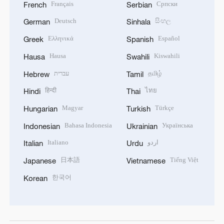
Français
Српски
French
Serbian
Deutsch
සිංහල
German
Sinhala
Ελληνικά
Español
Greek
Spanish
Hausa
Kiswahili
Hausa
Swahili
עברית
தமிழ்
Hebrew
Tamil
हिन्दी
ไทย
Hindi
Thai
Magyar
Türkçe
Hungarian
Turkish
Bahasa Indonesia
Українська
Indonesian
Ukrainian
Italiano
اردو
Italian
Urdu
日本語
Tiếng Việt
Japanese
Vietnamese
한국어
Korean