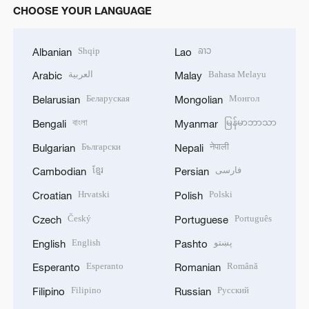
CHOOSE YOUR LANGUAGE
Shqip
ລາວ
Albanian
Lao
العربية
Bahasa Melayu
Arabic
Malay
Беларуская
Монгол
Belarusian
Mongolian
বাংলা
မြန်မာဘာသာ
Bengali
Myanmar
Български
नेपाली
Bulgarian
Nepali
ខ្មែរ
فارسی
Cambodian
Persian
Hrvatski
Polski
Croatian
Polish
Český
Português
Czech
Portuguese
English
پښتو
English
Pashto
Esperanto
Română
Esperanto
Romanian
Filipino
Русский
Filipino
Russian