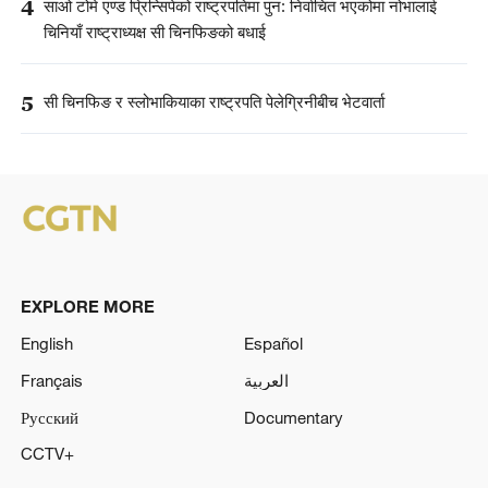
4
साओ टोमे एण्ड प्रिन्सिपेको राष्ट्रपतिमा पुन: निर्वाचित भएकोमा नोभालाई
चिनियाँ राष्ट्राध्यक्ष सी चिनफिङको बधाई
5
सी चिनफिङ र स्लोभाकियाका राष्ट्रपति पेलेग्रिनीबीच भेटवार्ता
EXPLORE MORE
English
Español
Français
العربية
Русский
Documentary
CCTV+