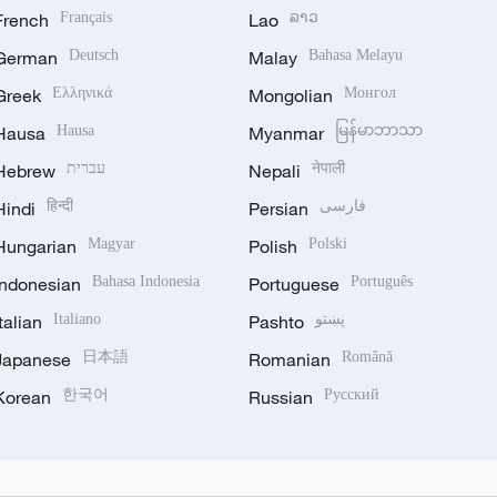
French
Français
Lao
ລາວ
German
Deutsch
Malay
Bahasa Melayu
Greek
Ελληνικά
Mongolian
Монгол
Hausa
Hausa
Myanmar
မြန်မာဘာသာ
Hebrew
עברית
Nepali
नेपाली
Hindi
हिन्दी
Persian
فارسی
Hungarian
Magyar
Polish
Polski
Indonesian
Bahasa Indonesia
Portuguese
Português
Italian
Italiano
Pashto
پښتو
Japanese
日本語
Romanian
Română
Korean
한국어
Russian
Русский