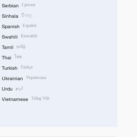
Serbian
Српски
Sinhala
සිංහල
Spanish
Español
Swahili
Kiswahili
Tamil
தமிழ்
Thai
ไทย
Turkish
Türkçe
Ukrainian
Українська
Urdu
اردو
Vietnamese
Tiếng Việt