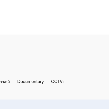
сский
Documentary
CCTV+