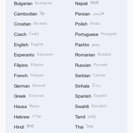
Български
नेपाली
Bulgarian
Nepali
ខ្មែរ
فارسی
Cambodian
Persian
Hrvatski
Polski
Croatian
Polish
Český
Português
Czech
Portuguese
English
پښتو
English
Pashto
Esperanto
Română
Esperanto
Romanian
Filipino
Русский
Filipino
Russian
Français
Српски
French
Serbian
Deutsch
සිංහල
German
Sinhala
Ελληνικά
Español
Greek
Spanish
Hausa
Kiswahili
Hausa
Swahili
עברית
தமிழ்
Hebrew
Tamil
हिन्दी
ไทย
Hindi
Thai