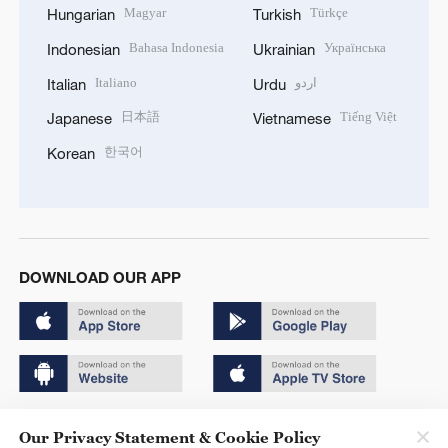
Magyar
Türkçe
Hungarian
Turkish
Bahasa Indonesia
Українська
Indonesian
Ukrainian
Italiano
اردو
Italian
Urdu
日本語
Tiếng Việt
Japanese
Vietnamese
한국어
Korean
DOWNLOAD OUR APP
Copyright © 2024 CGTN.
Our Privacy Statement & Cookie Policy