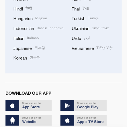
हिन्दी
ไทย
Hindi
Thai
Magyar
Türkçe
Hungarian
Turkish
Bahasa Indonesia
Українська
Indonesian
Ukrainian
Italiano
اردو
Italian
Urdu
日本語
Tiếng Việt
Japanese
Vietnamese
한국어
Korean
DOWNLOAD OUR APP