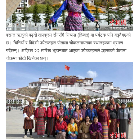
वसन्त ऋतुको बढ्दो तापक्रम सँगसँगै सिचाङ (तिब्बत) मा पर्यटक पनि बढ्दैगएको
छ। चिनियाँ र विदेशी पर्यटकहरू पोताला चोकलगायतका स्थानहरूमा भ्रमण
गर्दैछन्। अप्रिल २२ तारिख भूटानबाट आएका पर्यटकहरूले ल्हासाको पोताला
चोकमा फोटो खिचेका छन्।