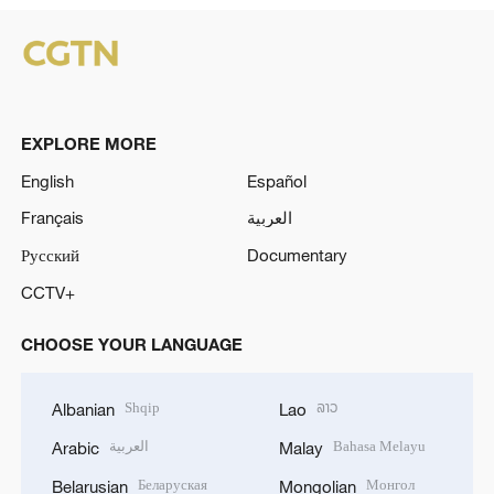
EXPLORE MORE
English
Español
Français
العربية
Русский
Documentary
CCTV+
CHOOSE YOUR LANGUAGE
Shqip
ລາວ
Albanian
Lao
العربية
Bahasa Melayu
Arabic
Malay
Беларуская
Монгол
Belarusian
Mongolian