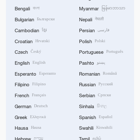
বাংলা
မြန်မာဘာသာ
Bengali
Myanmar
Български
नेपाली
Bulgarian
Nepali
ខ្មែរ
فارسی
Cambodian
Persian
Hrvatski
Polski
Croatian
Polish
Český
Português
Czech
Portuguese
English
پښتو
English
Pashto
Esperanto
Română
Esperanto
Romanian
Filipino
Русский
Filipino
Russian
Français
Српски
French
Serbian
Deutsch
සිංහල
German
Sinhala
Ελληνικά
Español
Greek
Spanish
Hausa
Kiswahili
Hausa
Swahili
עברית
தமிழ்
Hebrew
Tamil