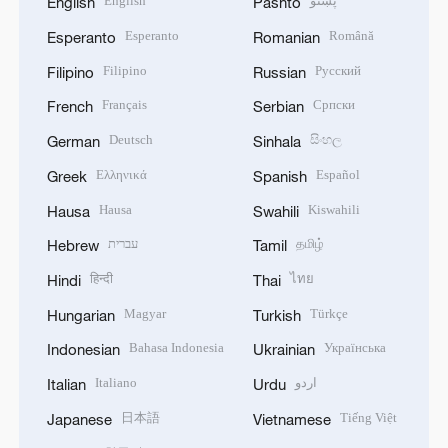
English
پښتو
English
Pashto
Esperanto
Română
Esperanto
Romanian
Filipino
Русский
Filipino
Russian
Français
Српски
French
Serbian
Deutsch
සිංහල
German
Sinhala
Ελληνικά
Español
Greek
Spanish
Hausa
Kiswahili
Hausa
Swahili
עברית
தமிழ்
Hebrew
Tamil
हिन्दी
ไทย
Hindi
Thai
Magyar
Türkçe
Hungarian
Turkish
Bahasa Indonesia
Українська
Indonesian
Ukrainian
Italiano
اردو
Italian
Urdu
日本語
Tiếng Việt
Japanese
Vietnamese