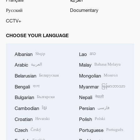
Русский
Documentary
CCTV+
CHOOSE YOUR LANGUAGE
Shqip
ລາວ
Albanian
Lao
العربية
Bahasa Melayu
Arabic
Malay
Беларуская
Монгол
Belarusian
Mongolian
বাংলা
မြန်မာဘာသာ
Bengali
Myanmar
Български
नेपाली
Bulgarian
Nepali
ខ្មែរ
فارسی
Cambodian
Persian
Hrvatski
Polski
Croatian
Polish
Český
Português
Czech
Portuguese