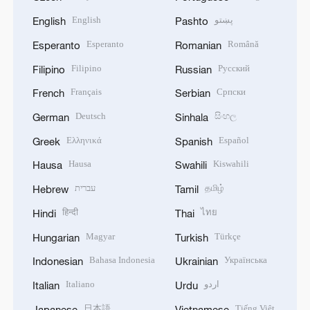
English
پښتو
English
Pashto
Esperanto
Română
Esperanto
Romanian
Filipino
Русский
Filipino
Russian
Français
Српски
French
Serbian
Deutsch
සිංහල
German
Sinhala
Ελληνικά
Español
Greek
Spanish
Hausa
Kiswahili
Hausa
Swahili
עברית
தமிழ்
Hebrew
Tamil
हिन्दी
ไทย
Hindi
Thai
Magyar
Türkçe
Hungarian
Turkish
Bahasa Indonesia
Українська
Indonesian
Ukrainian
Italiano
اردو
Italian
Urdu
日本語
Tiếng Việt
Japanese
Vietnamese