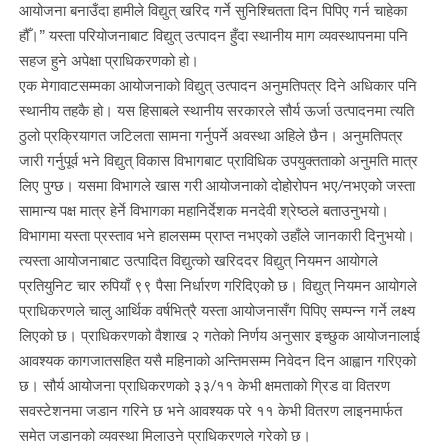
आयोजना बनाउँदा हामीले विद्युत् खरिद गर्ने सुनिश्चितता दिन पिपिए गर्न चाहेका
हौँ।” यस्ता परियोजनाबाट विद्युत् उत्पादन हुँदा स्थानीय माग व्यवस्थापनमा पनि
सहज हुने अपेक्षा प्राधिकरणको हो।
एक मेगावाटसम्मका आयोजनाको विद्युत् उत्पादन अनुमतिपत्र दिने अधिकार पनि
स्थानीय तहकै हो। यस हिसाबले स्थानीय सरकारले सौर्य ऊर्जा उत्पादनमा त्यति
ठुलो प्रक्रियागत जटिलता सामना गर्नुपर्ने अवस्था अहिले छैन। अनुमतिपत्र
जारी गर्नुपूर्व भने विद्युत् विकास विभागबाट प्राविधिक उपयुक्तताको अनुमति मात्र
लिए पुग्छ। यसमा विभागले खास गरी आयोजनाको दोहोरोपन भए/नभएको जस्ता
सामान्य पक्ष मात्र हेर्ने विभागका महानिर्देशक मनदेवी श्रेष्ठले बताउनुभयो।
विभागमा यस्ता प्रस्ताव भने हालसम्म प्राप्त नभएको उहाँले जानकारी दिनुभयो।
त्यस्ता आयोजनाबाट उत्पादित विद्युत्को खरिददर विद्युत् नियमन आयोगले
प्रतियुनिट चार रुपियाँ ९९ पैसा निर्धारण गरिदिएकोे छ। विद्युत् नियमन आयोगले
प्राधिकरणले चालु आर्थिक वर्षभित्रै यस्ता आयोजनासँग पिपिए सम्पन्न गर्ने लक्ष्य
लिएको छ। प्राधिकरणको वैशाख २ गतेको निर्णय अनुसार इच्छुक आयोजनालाई
आवश्यक कागजातसहित यसै महिनाको अन्तिमसम्म निवेदन दिन आह्वान गरिएको
छ। सौर्य आयोजना प्राधिकरणको ३३/११ केभी क्षमताको ग्रिड वा वितरण
सवस्टेशनमा जडान गरिने छ भने आवश्यक परे ११ केभी वितरण लाइनमार्फत
समेत जडानको व्यवस्था मिलाउने प्राधिकरणले गरेको छ।