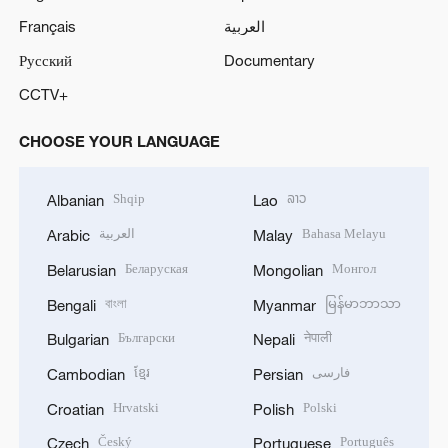
Français
العربية
Русский
Documentary
CCTV+
CHOOSE YOUR LANGUAGE
Shqip
ລາວ
Albanian
Lao
العربية
Bahasa Melayu
Arabic
Malay
Беларуская
Монгол
Belarusian
Mongolian
বাংলা
မြန်မာဘာသာ
Bengali
Myanmar
Български
नेपाली
Bulgarian
Nepali
ខ្មែរ
فارسی
Cambodian
Persian
Hrvatski
Polski
Croatian
Polish
Český
Português
Czech
Portuguese