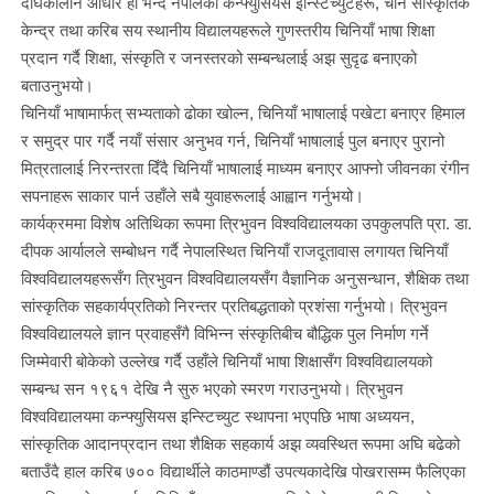
दीर्घकालीन आधार हो भन्दै नेपालका कन्फ्युसियस इन्स्टिच्युटहरू, चीन साँस्कृतिक
केन्द्र तथा करिब सय स्थानीय विद्यालयहरूले गुणस्तरीय चिनियाँ भाषा शिक्षा
प्रदान गर्दै शिक्षा, संस्कृति र जनस्तरको सम्बन्धलाई अझ सुदृढ बनाएको
बताउनुभयो।
चिनियाँ भाषामार्फत् सभ्यताको ढोका खोल्न, चिनियाँ भाषालाई पखेटा बनाएर हिमाल
र समुद्र पार गर्दै नयाँ संसार अनुभव गर्न, चिनियाँ भाषालाई पुल बनाएर पुरानो
मित्रतालाई निरन्तरता दिँदै चिनियाँ भाषालाई माध्यम बनाएर आफ्नो जीवनका रंगीन
सपनाहरू साकार पार्न उहाँले सबै युवाहरूलाई आह्वान गर्नुभयो।
कार्यक्रममा विशेष अतिथिका रूपमा त्रिभुवन विश्वविद्यालयका उपकुलपति प्रा. डा.
दीपक आर्यालले सम्बोधन गर्दै नेपालस्थित चिनियाँ राजदूतावास लगायत चिनियाँ
विश्वविद्यालयहरूसँग त्रिभुवन विश्वविद्यालयसँग वैज्ञानिक अनुसन्धान, शैक्षिक तथा
सांस्कृतिक सहकार्यप्रतिको निरन्तर प्रतिबद्धताको प्रशंसा गर्नुभयो। त्रिभुवन
विश्वविद्यालयले ज्ञान प्रवाहसँगै विभिन्न संस्कृतिबीच बौद्धिक पुल निर्माण गर्ने
जिम्मेवारी बोकेको उल्लेख गर्दै उहाँले चिनियाँ भाषा शिक्षासँग विश्वविद्यालयको
सम्बन्ध सन १९६१ देखि नै सुरु भएको स्मरण गराउनुभयो। त्रिभुवन
विश्वविद्यालयमा कन्फ्युसियस इन्स्टिच्युट स्थापना भएपछि भाषा अध्ययन,
सांस्कृतिक आदानप्रदान तथा शैक्षिक सहकार्य अझ व्यवस्थित रूपमा अघि बढेको
बताउँदै हाल करिब ७०० विद्यार्थीले काठमाण्डौं उपत्यकादेखि पोखरासम्म फैलिएका