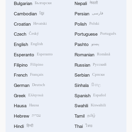
Български
नेपाली
Bulgarian
Nepali
ខ្មែរ
فارسی
Cambodian
Persian
Hrvatski
Polski
Croatian
Polish
Český
Português
Czech
Portuguese
English
پښتو
English
Pashto
Esperanto
Română
Esperanto
Romanian
Filipino
Русский
Filipino
Russian
Français
Српски
French
Serbian
Deutsch
සිංහල
German
Sinhala
Ελληνικά
Español
Greek
Spanish
Hausa
Kiswahili
Hausa
Swahili
עברית
தமிழ்
Hebrew
Tamil
हिन्दी
ไทย
Hindi
Thai