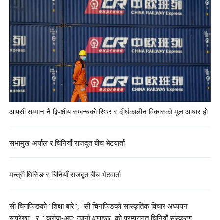
आपसी सम्मान नै द्विपक्षीय सम्बन्धको स्थिर र दीर्घकालीन विकासको मूल आधार हो
सभामुख अर्याल र चिनियाँ राजदूत बीच भेटवार्ता
मन्त्री घिसिङ र चिनियाँ राजदूत बीच भेटवार्ता
सी चिनफिङको "शिक्षा बारे", "सी चिनफिङको सांस्कृतिक विचार अध्ययन
रूपरेखा", र " क्लोज-अप: न्यानो क्षणहरू" को परम्परागत चिनियाँ संस्करण