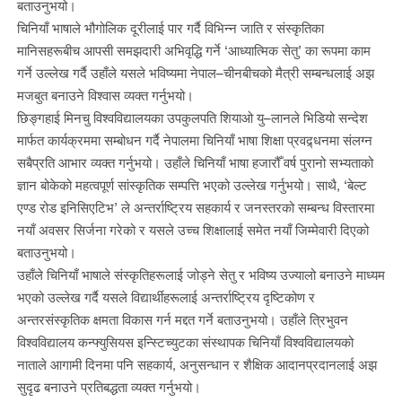
बताउनुभयो।
चिनियाँ भाषाले भौगोलिक दूरीलाई पार गर्दै विभिन्न जाति र संस्कृतिका
मानिसहरूबीच आपसी समझदारी अभिवृद्धि गर्ने ‘आध्यात्मिक सेतु’ का रूपमा काम
गर्ने उल्लेख गर्दै उहाँले यसले भविष्यमा नेपाल–चीनबीचको मैत्री सम्बन्धलाई अझ
मजबुत बनाउने विश्वास व्यक्त गर्नुभयो।
छिङ्गहाई मिनचु विश्वविद्यालयका उपकुलपति शियाओ यु–लानले भिडियो सन्देश
मार्फत कार्यक्रममा सम्बोधन गर्दै नेपालमा चिनियाँ भाषा शिक्षा प्रवद्र्धनमा संलग्न
सबैप्रति आभार व्यक्त गर्नुभयो। उहाँले चिनियाँ भाषा हजारौँ वर्ष पुरानो सभ्यताको
ज्ञान बोकेको महत्वपूर्ण सांस्कृतिक सम्पत्ति भएको उल्लेख गर्नुभयो। साथै, ‘बेल्ट
एण्ड रोड इनिसिएटिभ’ ले अन्तर्राष्ट्रिय सहकार्य र जनस्तरको सम्बन्ध विस्तारमा
नयाँ अवसर सिर्जना गरेको र यसले उच्च शिक्षालाई समेत नयाँ जिम्मेवारी दिएको
बताउनुभयो।
उहाँले चिनियाँ भाषाले संस्कृतिहरूलाई जोड्ने सेतु र भविष्य उज्यालो बनाउने माध्यम
भएको उल्लेख गर्दै यसले विद्यार्थीहरूलाई अन्तर्राष्ट्रिय दृष्टिकोण र
अन्तरसंस्कृतिक क्षमता विकास गर्न मद्दत गर्ने बताउनुभयो। उहाँले त्रिभुवन
विश्वविद्यालय कन्फ्युसियस इन्स्टिच्युटका संस्थापक चिनियाँ विश्वविद्यालयको
नाताले आगामी दिनमा पनि सहकार्य, अनुसन्धान र शैक्षिक आदानप्रदानलाई अझ
सुदृढ बनाउने प्रतिबद्धता व्यक्त गर्नुभयो।