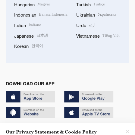
Magyar
Türkçe
Hungarian
Turkish
Bahasa Indonesia
Українська
Indonesian
Ukrainian
Italiano
اردو
Italian
Urdu
日本語
Tiếng Việt
Japanese
Vietnamese
한국어
Korean
DOWNLOAD OUR APP
Copyright © 2024 CGTN.
Our Privacy Statement & Cookie Policy