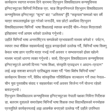
कार्यक्रम स्वागत मन्तव्य दिने क्रममा त्रिभुवन विश्वविद्यालय कन्फ्युसियस
इन्स्टिच्युटका चिनियाँ निर्देशक प्रा. चाङ शिङ्गनियनले त्रिभुवन विश्वविद्यालय
कन्फ्युसियस इन्स्टिच्युट “शून्य” बाट “अस्तित्व” हुँदै “सकृयता”सम्मको चार वर्षे
यात्रा सफलतापूर्वक पूरा गरेको जनाउँदै, यस छोटो अवधिमा त्रिभुवन
विश्वविद्यालयमा चिनियाँ भाषा शिक्षालाई व्यापक बनाउँदै चीन–नेपाल मित्रताको
इतिहासमा नयाँ आयाम थपेको उल्लेख गर्नुभयो।
उहाँले चिनियाँ भाषा अन्तर्राष्ट्रिय सम्पर्कको प्रभावकारी माध्यम बनेको र पर्यटन,
व्यापार तथा शैक्षिक सहकार्यलाई सुदृढ बनाइरहेको उल्लेख गर्दै, चिनियाँ भाषा सिक्नु
केवल भाषा ज्ञान प्राप्ति मात्र नभई नयाँ अवसर र सम्भावनाको ढोका खोल्ने
माध्यम भएको धारणा व्यक्त गर्नुभयो। साथै, त्रिभुवन विश्वविद्यालय कन्फ्युसियस
इन्स्टिच्युटले आगामी दिनमा “भाषा शिक्षा, संस्कृति प्रवद्र्धन र आदान–प्रदान”
लाई अझ सशक्त बनाउने प्रतिबद्धता व्यक्त गर्दै “पेशा बिशेष चिनियाँ भाषा”
कार्यक्रम विस्तार गर्ने, विविध सांस्कृतिक गतिविधिहरू सञ्चालन गर्ने तथा नेपाल–
चीन युवा पुस्ताबीच संवाद र सहकार्यका नयाँ अवसर सिर्जना गर्ने योजना रहेको
बताउनुभयो।
त्रिभुवन विश्वविद्यालय कन्फ्युसियस इन्स्टिच्युटका नेपाली पक्षका निमित्त निर्देशक
डा. बलराम दुवालले समारोहमा चिनियाँ भाषा शिक्षक तथा विद्यार्थीहरूको मनमोहक
प्रस्तुतिले कार्यक्रमलाई अझ आकर्षक बनाएको उल्लेख गर्दै उहाँले उपस्थित