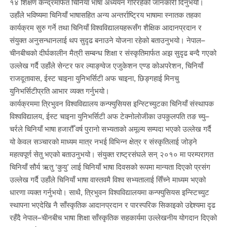
१४ शिक्षण केन्द्रमार्फत चिनियाँ भाषा अध्ययन गरिरहेको जानकारी दिनुभयो।
उहाँले भविष्यमा चिनियाँ भाषासहित अन्य अन्तर्राष्ट्रिय भाषामा स्नातक तहका
कार्यक्रम सुरु गर्ने तथा चिनियाँ विश्वविद्यालयहरूसँग शैक्षिक आदानप्रदान र
संयुक्त अनुसन्धानलाई थप सुदृढ बनाउने योजना रहेको बताउनुभयो। नेपाल–
चीनबीचको दीर्घकालीन मैत्री सम्बन्ध शिक्षा र संस्कृतिमार्फत अझ सुदृढ बन्दै गएको
उल्लेख गर्दै उहाँले सेन्टर फर ल्याङ्ग्वेज एजुकेशन एण्ड कोअपरेशन, चिनियाँ
राजदूतावास, ईस्ट चाइना युनिभर्सिटी अफ चाइना, छिङ्गहाई मिनचु
युनिभर्सिटीप्रति आभार व्यक्त गर्नुभयो।
कार्यक्रममा त्रिभुवन विश्वविद्यालय कन्फ्युसियस इन्स्टिच्युटका चिनियाँ संस्थापक
विश्वविद्यालय, ईस्ट चाइना युनिभर्सिटी अफ टेक्नोलोजीका उपकुलपति तङ च्यु–
चर्रले चिनियाँ भाषा हजारौँ वर्ष पुरानो सभ्यताको अमूल्य सम्पदा भएको उल्लेख गर्दै
यो केवल सञ्चारको माध्यम मात्र नभई विभिन्न क्षेत्र र संस्कृतिलाई जोड्ने
महत्वपूर्ण सेतु भएको बताउनुभयो। संयुक्त राष्ट्रसंघले सन् २०१० मा परम्परागत
चिनियाँ सौर्य ऋतु ‘कुयु’ लाई चिनियाँ भाषा दिवसको रूपमा मान्यता दिएको प्रसंग
उल्लेख गर्दै उहाँले चिनियाँ भाषा वास्तवमै विश्व सभ्यतालाई सिँच्ने माध्यम भएको
धारणा व्यक्त गर्नुभयो। साथै, त्रिभुवन विश्वविद्यालयमा कन्फ्युसियस इन्स्टिच्युट
स्थापना भएदेखि नै साँस्कृतिक आदानप्रदान र पारस्परिक सिकाइको उद्देश्यमा दृढ
रहँदै नेपाल–चीनबीच भाषा शिक्षा साँस्कृतिक सहकार्यमा उल्लेखनीय योगदान दिएको