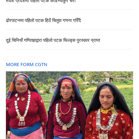
मधेश प्रदेशमा पहिलो पटक काँडेभ्याकुर चरा
ढोरपाटनमा पहिलो पटक हिउँ चितुवा गणना गरिँदै
दुई चिनियाँ गणितज्ञद्वारा पहिलो पटक फिल्ड्स पुरस्कार प्राप्त
MORE FORM CGTN