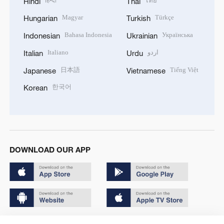
हिन्दी
ไทย
Hindi
Thai
Magyar
Türkçe
Hungarian
Turkish
Bahasa Indonesia
Українська
Indonesian
Ukrainian
Italiano
اردو
Italian
Urdu
日本語
Tiếng Việt
Japanese
Vietnamese
한국어
Korean
DOWNLOAD OUR APP
Copyright © 2024 CGTN.