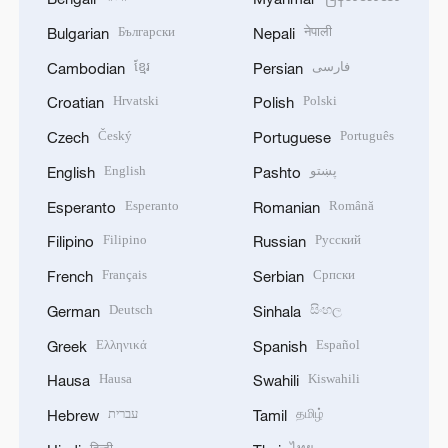
Български
नेपाली
Bulgarian
Nepali
ខ្មែរ
فارسی
Cambodian
Persian
Hrvatski
Polski
Croatian
Polish
Český
Português
Czech
Portuguese
English
پښتو
English
Pashto
Esperanto
Română
Esperanto
Romanian
Filipino
Русский
Filipino
Russian
Français
Српски
French
Serbian
Deutsch
සිංහල
German
Sinhala
Ελληνικά
Español
Greek
Spanish
Hausa
Kiswahili
Hausa
Swahili
עברית
தமிழ்
Hebrew
Tamil