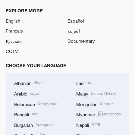
EXPLORE MORE
English
Español
Français
العربية
Русский
Documentary
CCTV+
CHOOSE YOUR LANGUAGE
Shqip
ລາວ
Albanian
Lao
العربية
Bahasa Melayu
Arabic
Malay
Беларуская
Монгол
Belarusian
Mongolian
বাংলা
မြန်မာဘာသာ
Bengali
Myanmar
Български
नेपाली
Bulgarian
Nepali