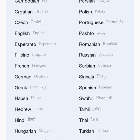
ខ្មែរ
فارسی
Cambodian
Persian
Hrvatski
Polski
Croatian
Polish
Český
Português
Czech
Portuguese
English
پښتو
English
Pashto
Esperanto
Română
Esperanto
Romanian
Filipino
Русский
Filipino
Russian
Français
Српски
French
Serbian
Deutsch
සිංහල
German
Sinhala
Ελληνικά
Español
Greek
Spanish
Hausa
Kiswahili
Hausa
Swahili
עברית
தமிழ்
Hebrew
Tamil
हिन्दी
ไทย
Hindi
Thai
Magyar
Türkçe
Hungarian
Turkish