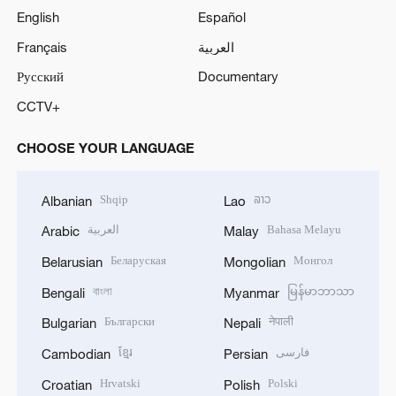
English
Español
Français
العربية
Русский
Documentary
CCTV+
CHOOSE YOUR LANGUAGE
Shqip
ລາວ
Albanian
Lao
العربية
Bahasa Melayu
Arabic
Malay
Беларуская
Монгол
Belarusian
Mongolian
বাংলা
မြန်မာဘာသာ
Bengali
Myanmar
Български
नेपाली
Bulgarian
Nepali
ខ្មែរ
فارسی
Cambodian
Persian
Hrvatski
Polski
Croatian
Polish