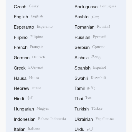
Český
Português
Czech
Portuguese
English
پښتو
English
Pashto
Esperanto
Română
Esperanto
Romanian
Filipino
Русский
Filipino
Russian
Français
Српски
French
Serbian
Deutsch
සිංහල
German
Sinhala
Ελληνικά
Español
Greek
Spanish
Hausa
Kiswahili
Hausa
Swahili
עברית
தமிழ்
Hebrew
Tamil
हिन्दी
ไทย
Hindi
Thai
Magyar
Türkçe
Hungarian
Turkish
Bahasa Indonesia
Українська
Indonesian
Ukrainian
Italiano
اردو
Italian
Urdu