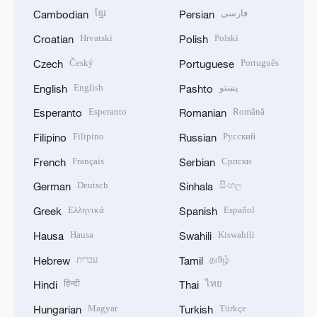
ខ្មែរ
فارسی
Cambodian
Persian
Hrvatski
Polski
Croatian
Polish
Český
Português
Czech
Portuguese
English
پښتو
English
Pashto
Esperanto
Română
Esperanto
Romanian
Filipino
Русский
Filipino
Russian
Français
Српски
French
Serbian
Deutsch
සිංහල
German
Sinhala
Ελληνικά
Español
Greek
Spanish
Hausa
Kiswahili
Hausa
Swahili
עברית
தமிழ்
Hebrew
Tamil
हिन्दी
ไทย
Hindi
Thai
Magyar
Türkçe
Hungarian
Turkish