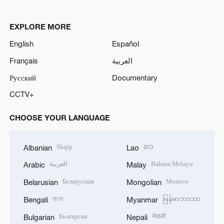
EXPLORE MORE
English
Español
Français
العربية
Русский
Documentary
CCTV+
CHOOSE YOUR LANGUAGE
Shqip
ລາວ
Albanian
Lao
العربية
Bahasa Melayu
Arabic
Malay
Беларуская
Монгол
Belarusian
Mongolian
বাংলা
မြန်မာဘာသာ
Bengali
Myanmar
Български
नेपाली
Bulgarian
Nepali