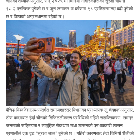
चीनको तथ्यांकअनुसार, सन् २०२५ मा चिनियाँ नागरिकहरूको सुरक्षा भावना
९८.२ प्रतिशत पुगेको छ र जुन लगातार छ वर्षसम्म ९८ प्रतिशतभन्दा बढी पुगेको
छ र विश्वको अग्रस्थानमा रहेको छ।
पैचिङ विश्वविद्यालयअन्तर्गत समाजशास्त्र विभागका प्राध्यापक लु चेव्हाकाअनुसार,
ठोस कदमबाट हेर्दा चीनको डिजिटलीकरण प्रविधिको गहिरो सशक्तिकरण, समग्र
जनताको सक्रियता र सामूहिक रोकथाम तथा शासनको प्रभावकारी शासन
प्रणालीले एक दृढ “सुरक्षा जाल” बुनेको छ। गहिरो कारणबाट हेर्दा चिनियाँ शैलीको