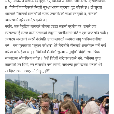
आधुनिकीकरण अगाडि बढाइएको छ, चिनियाँ जनताको जीवनस्तर क्रमशःबढेको
छ, चिनियाँ नागरिकको भित्री सुरक्षा भावना क्रमशःदृढ बनेको छ। ती सुरक्षा
भावनाले “चिनियाँ शासन”को स्पष्ट उपलब्धिको साक्षी बनाएको छ, चीनको
व्यवस्थाको श्रेष्ठता देखाएको छ।
भर्खरै, एक ब्रिटिश ब्लगरले चीनमा एउटा साहसी प्रयोग गरे: उनले एक
ल्यापटपलाई व्यस्त कफी पसलको टेबुलमा जानीजानी छोडे र एक घन्टापछि फर्के।
ल्यापटप जस्ताको त्यस्तै देखेपछि उक्त ब्लगरले क्यामेरा सामु “अविश्वसनीय!”
भने। यस प्रकारका “सुरक्षा परीक्षण” धेरै विदेशीले चीनलाई अवलोकन गर्ने नयाँ
तरिका बनिरहेका छन्। “चिनियाँ शैलीको सुरक्षा अनुभूति” विदेशी सामाजिक
सञ्जालमा लोकप्रिय बन्दैछ। केही विदेशी नेटिजनहरूले भने, “चीनमा पुग्दा
खतराको डर थियो, तर त्यसपछि पत्ता लाग्यो, सबैभन्दा ठूलो खतरा भनेको धेरै
स्वादिष्ट खाना खाएर मोटो हुनु हो!”