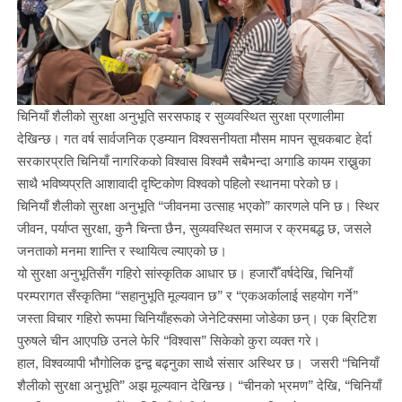
चिनियाँ शैलीको सुरक्षा अनुभूति सरसफाइ र सुव्यवस्थित सुरक्षा प्रणालीमा
देखिन्छ। गत वर्ष सार्वजनिक एडम्यान विश्वसनीयता मौसम मापन सूचकबाट हेर्दा
सरकारप्रति चिनियाँ नागरिकको विश्वास विश्वमै सबैभन्दा अगाडि कायम राख्नुका
साथै भविष्यप्रति आशावादी दृष्टिकोण विश्वको पहिलो स्थानमा परेको छ।
चिनियाँ शैलीको सुरक्षा अनुभूति “जीवनमा उत्साह भएको” कारणले पनि छ। स्थिर
जीवन, पर्याप्त सुरक्षा, कुनै चिन्ता छैन, सुव्यवस्थित समाज र क्रमबद्ध छ, जसले
जनताको मनमा शान्ति र स्थायित्व ल्याएको छ।
यो सुरक्षा अनुभूतिसँग गहिरो सांस्कृतिक आधार छ। हजारौँ वर्षदेखि, चिनियाँ
परम्परागत सँस्कृतिमा “सहानुभूति मूल्यवान छ” र “एकअर्कालाई सहयोग गर्ने”
जस्ता विचार गहिरो रूपमा चिनियाँहरूको जेनेटिक्समा जोडेका छन्। एक ब्रिटिश
पुरुषले चीन आएपछि उनले फेरि “विश्वास” सिकेको कुरा व्यक्त गरे।
हाल, विश्वव्यापी भौगोलिक द्वन्द्व बढ्नुका साथै संसार अस्थिर छ। जसरी “चिनियाँ
शैलीको सुरक्षा अनुभूति” अझ मूल्यवान देखिन्छ। “चीनको भ्रमण” देखि, “चिनियाँ