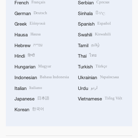
Français
Српски
French
Serbian
Deutsch
සිංහල
German
Sinhala
Ελληνικά
Español
Greek
Spanish
Hausa
Kiswahili
Hausa
Swahili
עברית
தமிழ்
Hebrew
Tamil
हिन्दी
ไทย
Hindi
Thai
Magyar
Türkçe
Hungarian
Turkish
Bahasa Indonesia
Українська
Indonesian
Ukrainian
Italiano
اردو
Italian
Urdu
日本語
Tiếng Việt
Japanese
Vietnamese
한국어
Korean