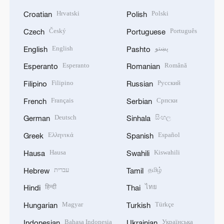
Hrvatski
Polski
Croatian
Polish
Český
Português
Czech
Portuguese
English
پښتو
English
Pashto
Esperanto
Română
Esperanto
Romanian
Filipino
Русский
Filipino
Russian
Français
Српски
French
Serbian
Deutsch
සිංහල
German
Sinhala
Ελληνικά
Español
Greek
Spanish
Hausa
Kiswahili
Hausa
Swahili
עברית
தமிழ்
Hebrew
Tamil
हिन्दी
ไทย
Hindi
Thai
Magyar
Türkçe
Hungarian
Turkish
Bahasa Indonesia
Українська
Indonesian
Ukrainian