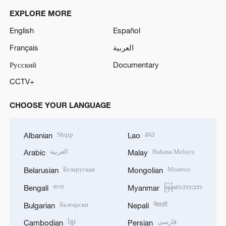
EXPLORE MORE
English
Español
Français
العربية
Русский
Documentary
CCTV+
CHOOSE YOUR LANGUAGE
Shqip
ລາວ
Albanian
Lao
العربية
Bahasa Melayu
Arabic
Malay
Беларуская
Монгол
Belarusian
Mongolian
বাংলা
မြန်မာဘာသာ
Bengali
Myanmar
Български
नेपाली
Bulgarian
Nepali
ខ្មែរ
فارسی
Cambodian
Persian