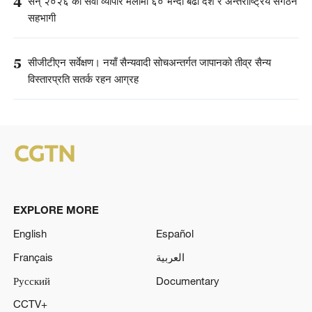
4
सन् २०२६ को सेवा व्यापार मेलामा ६० भन्दा बढी देश र अन्तर्राष्ट्रिय संगठन
सहभागी
5
सीजीटीएन सर्वेक्षण। नयाँ सैन्यवादी सोचअन्तर्गत जापानको तीव्र सैन्य
विस्तारप्रति सतर्क रहन आग्रह
EXPLORE MORE
English
Español
Français
العربية
Русский
Documentary
CCTV+