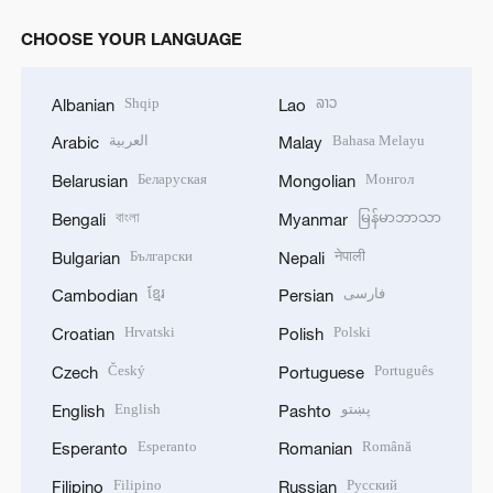
CHOOSE YOUR LANGUAGE
Shqip
ລາວ
Albanian
Lao
العربية
Bahasa Melayu
Arabic
Malay
Беларуская
Монгол
Belarusian
Mongolian
বাংলা
မြန်မာဘာသာ
Bengali
Myanmar
Български
नेपाली
Bulgarian
Nepali
ខ្មែរ
فارسی
Cambodian
Persian
Hrvatski
Polski
Croatian
Polish
Český
Português
Czech
Portuguese
English
پښتو
English
Pashto
Esperanto
Română
Esperanto
Romanian
Filipino
Русский
Filipino
Russian