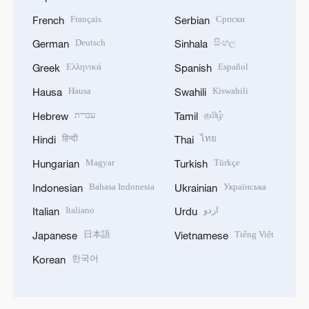
Français
Српски
French
Serbian
Deutsch
සිංහල
German
Sinhala
Ελληνικά
Español
Greek
Spanish
Hausa
Kiswahili
Hausa
Swahili
עברית
தமிழ்
Hebrew
Tamil
हिन्दी
ไทย
Hindi
Thai
Magyar
Türkçe
Hungarian
Turkish
Bahasa Indonesia
Українська
Indonesian
Ukrainian
Italiano
اردو
Italian
Urdu
日本語
Tiếng Việt
Japanese
Vietnamese
한국어
Korean