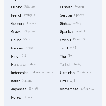
Filipino
Русский
Filipino
Russian
Français
Српски
French
Serbian
Deutsch
සිංහල
German
Sinhala
Ελληνικά
Español
Greek
Spanish
Hausa
Kiswahili
Hausa
Swahili
עברית
தமிழ்
Hebrew
Tamil
हिन्दी
ไทย
Hindi
Thai
Magyar
Türkçe
Hungarian
Turkish
Bahasa Indonesia
Українська
Indonesian
Ukrainian
Italiano
اردو
Italian
Urdu
日本語
Tiếng Việt
Japanese
Vietnamese
한국어
Korean