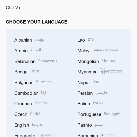
CCTV+
CHOOSE YOUR LANGUAGE
Shqip
ລາວ
Albanian
Lao
العربية
Bahasa Melayu
Arabic
Malay
Беларуская
Монгол
Belarusian
Mongolian
বাংলা
မြန်မာဘာသာ
Bengali
Myanmar
Български
नेपाली
Bulgarian
Nepali
ខ្មែរ
فارسی
Cambodian
Persian
Hrvatski
Polski
Croatian
Polish
Český
Português
Czech
Portuguese
English
پښتو
English
Pashto
Esperanto
Română
Esperanto
Romanian