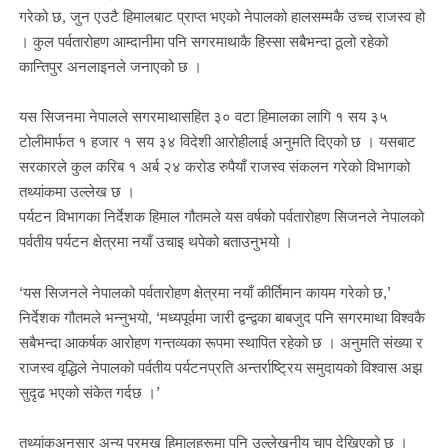
गरेको छ, जुन एउटै हिमालबाट प्राप्त भएको नेपालको हालसम्मकै उच्च राजस्व हो
। कुल पर्वतारोहण आम्दानीमा पनि सगरमाथाकै हिस्सा सबैभन्दा ठूलो रहेको
कान्तिपुर अनलाइनले जनाएको छ ।
यस सिजनमा नेपालले सगरमाथासहित ३० वटा हिमालका लागि १ सय ३५
टोलीमार्फत १ हजार १ सय ३४ विदेशी आरोहीलाई अनुमति दिएको छ । यसबाट
सरकारले कुल करिब १ अर्ब २४ करोड रुपैयाँ राजस्व संकलन गरेको विभागको
तथ्यांकमा उल्लेख छ ।
पर्यटन विभागका निर्देशक हिमाल गौतमले यस वर्षको पर्वतारोहण सिजनले नेपालको
पर्वतीय पर्यटन क्षेत्रमा नयाँ उचाइ थपेको बताउनुभयो ।
‘यस सिजनले नेपालको पर्वतारोहण क्षेत्रमा नयाँ कीर्तिमान कायम गरेको छ,’
निर्देशक गौतमले भन्नुभयो, ‘मध्यपूर्वमा जारी द्वन्द्वका बाबजुद पनि सगरमाथा विश्वकै
सबैभन्दा आकर्षक आरोहण गन्तव्यका रूपमा स्थापित रहेको छ । अनुमति संख्या र
राजस्व वृद्धिले नेपालको पर्वतीय पर्यटनप्रति अन्तर्राष्ट्रिय समुदायको विश्वास अझ
सुदृढ भएको संकेत गर्दछ ।’
तथ्यांकअनुसार अन्य प्रमुख हिमालहरूमा पनि उल्लेखनीय चाप देखिएको छ ।