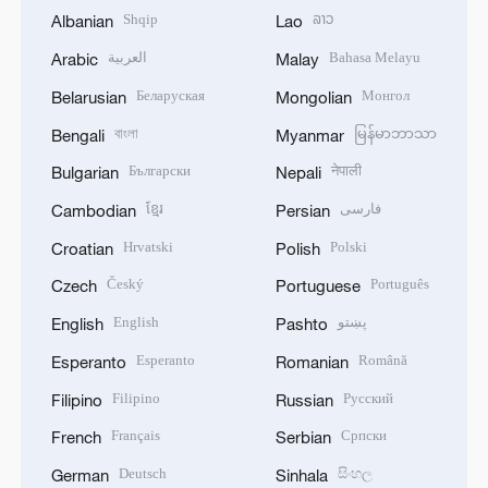
Shqip
ລາວ
Albanian
Lao
العربية
Bahasa Melayu
Arabic
Malay
Беларуская
Монгол
Belarusian
Mongolian
বাংলা
မြန်မာဘာသာ
Bengali
Myanmar
Български
नेपाली
Bulgarian
Nepali
ខ្មែរ
فارسی
Cambodian
Persian
Hrvatski
Polski
Croatian
Polish
Český
Português
Czech
Portuguese
English
پښتو
English
Pashto
Esperanto
Română
Esperanto
Romanian
Filipino
Русский
Filipino
Russian
Français
Српски
French
Serbian
Deutsch
සිංහල
German
Sinhala