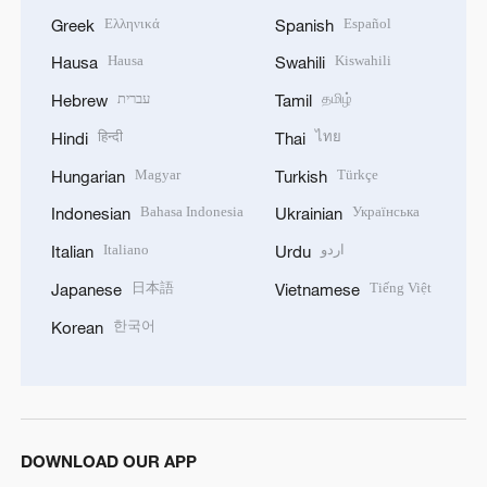
Ελληνικά
Español
Greek
Spanish
Hausa
Kiswahili
Hausa
Swahili
עברית
தமிழ்
Hebrew
Tamil
हिन्दी
ไทย
Hindi
Thai
Magyar
Türkçe
Hungarian
Turkish
Bahasa Indonesia
Українська
Indonesian
Ukrainian
Italiano
اردو
Italian
Urdu
日本語
Tiếng Việt
Japanese
Vietnamese
한국어
Korean
DOWNLOAD OUR APP