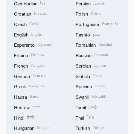
ខ្មែរ
فارسی
Cambodian
Persian
Hrvatski
Polski
Croatian
Polish
Český
Português
Czech
Portuguese
English
پښتو
English
Pashto
Esperanto
Română
Esperanto
Romanian
Filipino
Русский
Filipino
Russian
Français
Српски
French
Serbian
Deutsch
සිංහල
German
Sinhala
Ελληνικά
Español
Greek
Spanish
Hausa
Kiswahili
Hausa
Swahili
עברית
தமிழ்
Hebrew
Tamil
हिन्दी
ไทย
Hindi
Thai
Magyar
Türkçe
Hungarian
Turkish