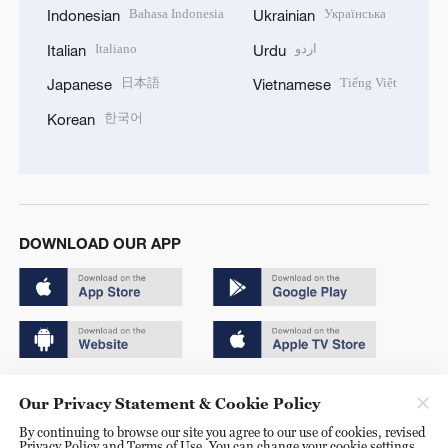
Bahasa Indonesia
Українська
Indonesian
Ukrainian
Italiano
اردو
Italian
Urdu
日本語
Tiếng Việt
Japanese
Vietnamese
한국어
Korean
DOWNLOAD OUR APP
Copyright © 2024 CGTN.
Our Privacy Statement & Cookie Policy
京ICP备20000184号
By continuing to browse our site you agree to our use of cookies, revised
Privacy Policy and Terms of Use. You can change your cookie settings