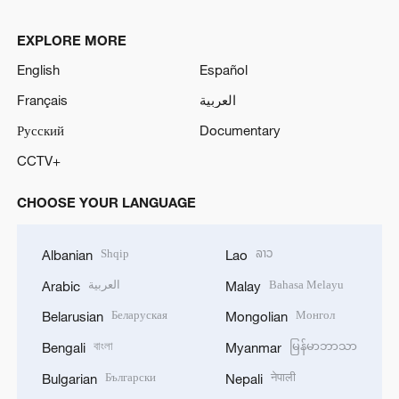
EXPLORE MORE
English
Español
Français
العربية
Русский
Documentary
CCTV+
CHOOSE YOUR LANGUAGE
Shqip
ລາວ
Albanian
Lao
العربية
Bahasa Melayu
Arabic
Malay
Беларуская
Монгол
Belarusian
Mongolian
বাংলা
မြန်မာဘာသာ
Bengali
Myanmar
Български
नेपाली
Bulgarian
Nepali