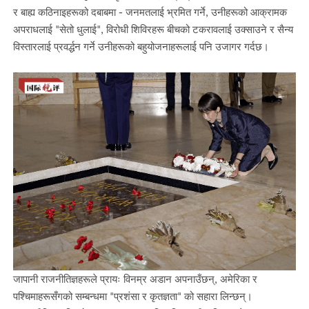
र बाह्य कठिनाइहरूको दबाबमा - जनमतलाई भ्रमित गर्ने, उनीहरूको आक्रामक
अपराधलाई "सेतो धुलाई", विरोधी शिविरहरू बीचको टकरावलाई उक्साउने र सैन्य
विस्तारलाई प्रवर्द्धन गर्ने उनीहरूको बहुयोजनाहरूलाई पनि उजागर गर्दछ।
जापानी राजनीतिज्ञहरूले प्रायः विनम्र अडान अपनाउँछन्, अमेरिका र
पश्चिमाहरूसँगको सम्बन्धमा "प्रशंसा र कृतज्ञता" को सहारा लिन्छन्।