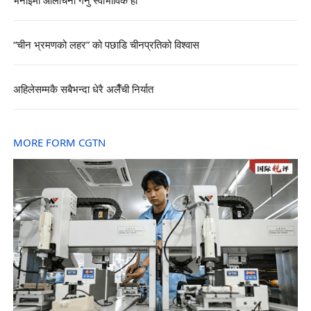
भनाइमा आलोचना गर्नु स्वाभाविक हो
“चीन भ्रमणको लहर” को पछाडि चीनप्रतिको विश्वास
अहिलेसम्मकै सबैभन्दा धेरै अलैँची निर्यात
MORE FORM CGTN