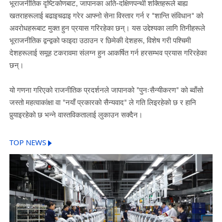
भूराजनीतिक दृष्टिकोणबाट, जापानका अति-दक्षिणपन्थी शक्तिहरूले बाह्य
खतराहरूलाई बढाइचढाइ गरेर आफ्नो सेना विस्तार गर्न र "शान्ति संविधान" को
अवरोधहरूबाट मुक्त हुन प्रयास गरिरहेका छन्। यस उद्देश्यका लागि तिनीहरूले
भूराजनीतिक द्वन्द्वको फाइदा उठाउन र छिमेकी देशहरू, विशेष गरी पश्चिमी
देशहरूलाई समूह टकरावमा संलग्न हुन आकर्षित गर्न हरसम्भव प्रयास गरिरहेका
छन्।
यो गणना गरिएको राजनीतिक प्रदर्शनले जापानको "पुनःसैन्यीकरण" को ब्वाँसो
जस्तो महत्वाकांक्षा वा "नयाँ प्रकारको सैन्यवाद" ले गति लिइरहेको छ र हानि
पुर्‍याइरहेको छ भन्ने वास्तविकतालाई लुकाउन सक्दैन।
TOP NEWS