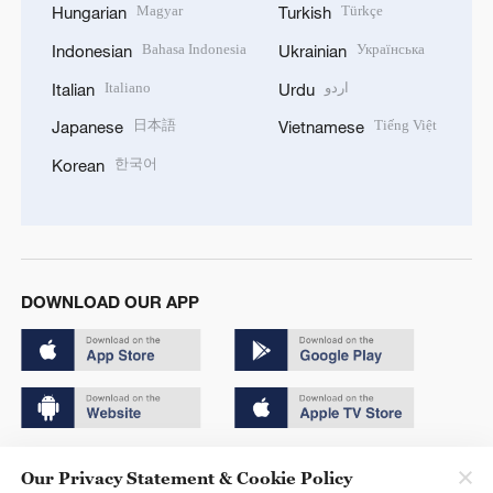
Magyar
Türkçe
Hungarian
Turkish
Bahasa Indonesia
Українська
Indonesian
Ukrainian
Italiano
اردو
Italian
Urdu
日本語
Tiếng Việt
Japanese
Vietnamese
한국어
Korean
DOWNLOAD OUR APP
Copyright © 2024 CGTN.
Our Privacy Statement & Cookie Policy